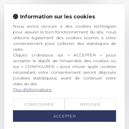
ACTUALITÉS
Information sur les cookies
Prix de thèse 2026 :
28
ouverture des
Nous avons recours à des cookies techniques
pour assurer le bon fonctionnement du site, nous
JUIL.
inscriptions
utilisons également des cookies soumis à votre
consentement pour collecter des statistiques de
AVIS AUX RECENTS DOCTEURS EN
visite.
DROIT Le prix de thèse « AvoSial »
Cliquez ci-dessous sur « ACCEPTER » pour
récompense une thèse ayant
accepter le dépôt de l'ensemble des cookies ou
permis l’attribution du grade
sur « CONFIGURER » pour choisir quels cookies
universitaire de docteur en droit,
nécessitant votre consentement seront déposés
dont le sujet porte sur le droit
(cookies statistiques), avant de continuer votre
social (droit du travail, droit de
visite du site.
l’emploi, droit des relations sociales
Plus d'informations
et droit de la sécurité social) tant
interne qu’international ou
CONFIGURER
REFUSER
européen ou, le...
ACCEPTER
Lire la suite