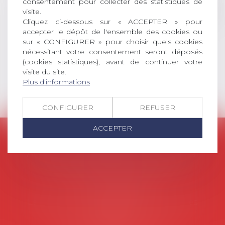
consentement pour collecter des statistiques de
l’emploi, droit des relations sociales
visite.
et droit de la sécurité social) tant
Cliquez ci-dessous sur « ACCEPTER » pour
interne qu’international ou
accepter le dépôt de l'ensemble des cookies ou
européen ou, le...
sur « CONFIGURER » pour choisir quels cookies
nécessitant votre consentement seront déposés
Lire la suite
(cookies statistiques), avant de continuer votre
visite du site.
Plus d'informations
CONFIGURER
REFUSER
ACCEPTER
AVOSIAL
Avocats d'entreprise en droit social
45 rue de Tocqueville, 75017 PARIS
Tél :
06 77 80 82 66
Les permanences du secrétariat sont les
suivantes: