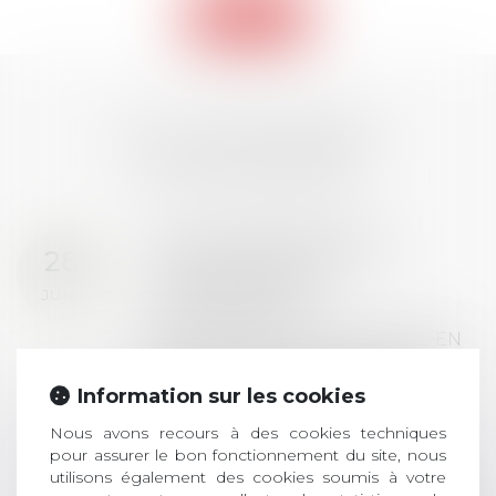
Retour
LES DERNIÈRES
ACTUALITÉS
Prix de thèse 2026 :
28
ouverture des
JUIL.
inscriptions
AVIS AUX RECENTS DOCTEURS EN
DROIT Le prix de thèse « AvoSial »
récompense une thèse ayant
Information sur les cookies
permis l’attribution du grade
Nous avons recours à des cookies techniques
universitaire de docteur en droit,
pour assurer le bon fonctionnement du site, nous
dont le sujet porte sur le droit
utilisons également des cookies soumis à votre
social (droit du travail, droit de