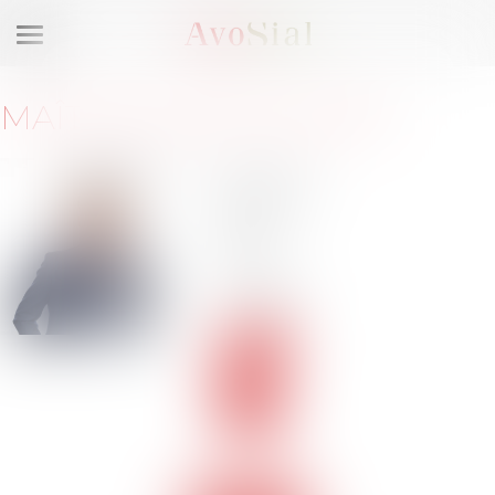
Ouvrir
le
menu
MAÎTRE
ALEXIS
GALTES
139 rue
vendôme
69006
Lyon
Barreau
de LYON
Voir
le
site