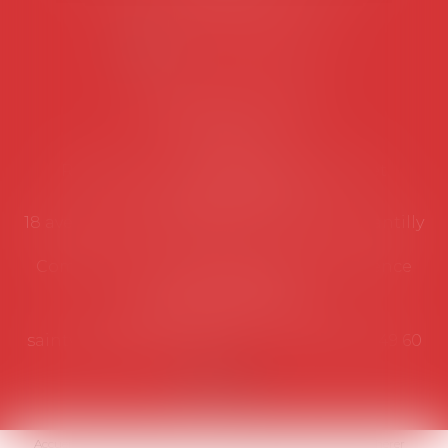
Lundi au vendredi de 9h à 12h
NOUS CONTACTER
Coordonnées utiles
Secrétariat
Rémy Pastel –
remy.pastel@avosial.fr
et
contact@avosial.fr
18 avenue Marie-Amelie - Esc E - 60500 Chantilly
Communication et relations presse - Agence
DROIT DEVANT
Violaine de Saint Vaulry -
saintvaulry@droitdevant.fr
- T :
+33 6 09 48 49 60
Accueil
Qui sommes-nous ?
Activités / Évènements
Adhérer