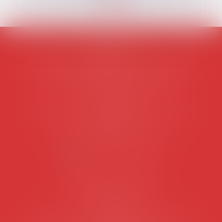
AVOSIAL
Avocats d'entreprise en droit social
45 rue de Tocqueville, 75017 PARIS
Tél :
06 77 80 82 66
Les permanences du secrétariat sont les
suivantes:
Lundi au vendredi de 9h à 12h
NOUS CONTACTER
Coordonnées utiles
Secrétariat
Rémy Pastel –
remy.pastel@avosial.fr
et