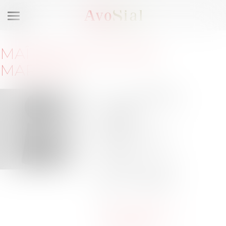
Ouvrir
le
menu
MAÎTRE
ALEXANDRE
MARCON
131 boulevard
Stalingrad
Le
Premium
69624
VILLEURBANNE
Cedex
Barreau de LYON
Tél :
04-26-84-67-
67
marcon@renaud-
avocats.com