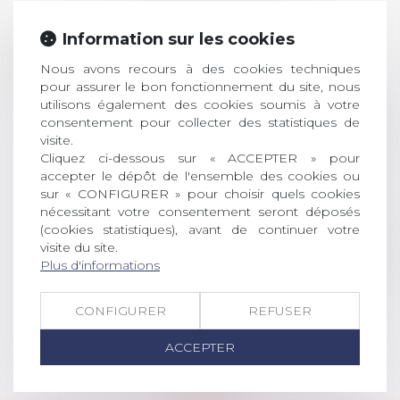
Prix de thèse 2026 :
Information sur les cookies
28
ouverture des
Nous avons recours à des cookies techniques
JUIL.
inscriptions
pour assurer le bon fonctionnement du site, nous
utilisons également des cookies soumis à votre
AVIS AUX RECENTS DOCTEURS EN
consentement pour collecter des statistiques de
DROIT Le prix de thèse « AvoSial »
visite.
récompense une thèse ayant
Cliquez ci-dessous sur « ACCEPTER » pour
permis l’attribution du grade
accepter le dépôt de l'ensemble des cookies ou
universitaire de docteur en droit,
sur « CONFIGURER » pour choisir quels cookies
dont le sujet porte sur le droit
nécessitant votre consentement seront déposés
(cookies statistiques), avant de continuer votre
social (droit du travail, droit de
visite du site.
l’emploi, droit des relations sociales
Plus d'informations
et droit de la sécurité social) tant
interne qu’international ou
européen ou, le...
CONFIGURER
REFUSER
Lire la suite
ACCEPTER