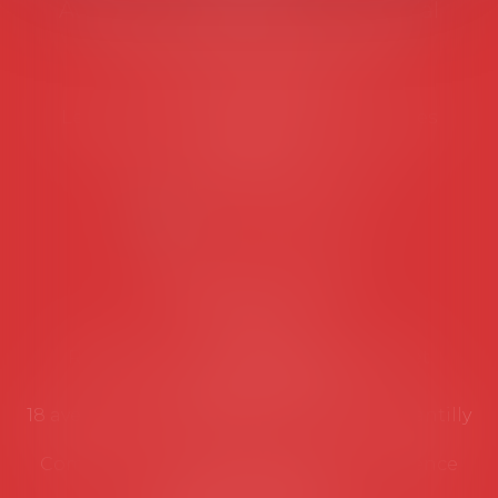
Avocats d'entreprise en droit social
45 rue de Tocqueville, 75017 PARIS
Tél :
06 77 80 82 66
Les permanences du secrétariat sont les
suivantes:
Lundi au vendredi de 9h à 12h
NOUS CONTACTER
Coordonnées utiles
Secrétariat
Rémy Pastel –
remy.pastel@avosial.fr
et
contact@avosial.fr
18 avenue Marie-Amelie - Esc E - 60500 Chantilly
Communication et relations presse - Agence
DROIT DEVANT