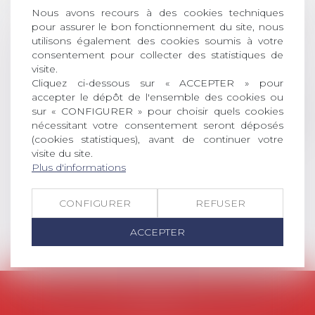
AVIS AUX RECENTS DOCTEURS EN
Nous avons recours à des cookies techniques
DROIT Le prix de thèse « AvoSial »
pour assurer le bon fonctionnement du site, nous
récompense une thèse ayant
utilisons également des cookies soumis à votre
permis l’attribution du grade
consentement pour collecter des statistiques de
universitaire de docteur en droit,
visite.
Cliquez ci-dessous sur « ACCEPTER » pour
dont le sujet porte sur le droit
accepter le dépôt de l'ensemble des cookies ou
social (droit du travail, droit de
sur « CONFIGURER » pour choisir quels cookies
l’emploi, droit des relations sociales
nécessitant votre consentement seront déposés
et droit de la sécurité social) tant
(cookies statistiques), avant de continuer votre
interne qu’international ou
visite du site.
européen ou, le...
Plus d'informations
Lire la suite
CONFIGURER
REFUSER
ACCEPTER
AVOSIAL