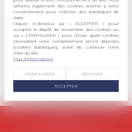
pour assurer le bon fonctionnement du site, nous
DROIT Le prix de thèse « AvoSial »
utilisons également des cookies soumis à votre
récompense une thèse ayant
consentement pour collecter des statistiques de
permis l’attribution du grade
visite.
universitaire de docteur en droit,
Cliquez ci-dessous sur « ACCEPTER » pour
dont le sujet porte sur le droit
accepter le dépôt de l'ensemble des cookies ou
social (droit du travail, droit de
sur « CONFIGURER » pour choisir quels cookies
l’emploi, droit des relations sociales
nécessitant votre consentement seront déposés
et droit de la sécurité social) tant
(cookies statistiques), avant de continuer votre
visite du site.
interne qu’international ou
Plus d'informations
européen ou, le...
Lire la suite
CONFIGURER
REFUSER
ACCEPTER
AVOSIAL
Avocats d'entreprise en droit social