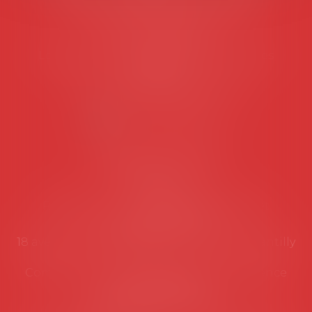
45 rue de Tocqueville, 75017 PARIS
Tél :
06 77 80 82 66
Les permanences du secrétariat sont les
suivantes:
Lundi au vendredi de 9h à 12h
NOUS CONTACTER
Coordonnées utiles
Secrétariat
Rémy Pastel –
remy.pastel@avosial.fr
et
contact@avosial.fr
18 avenue Marie-Amelie - Esc E - 60500 Chantilly
Communication et relations presse - Agence
DROIT DEVANT
Violaine de Saint Vaulry -