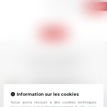
Voir 
Retour
LES DERNIÈRES
ACTUALITÉS
Prix de thèse 2026 :
28
ouverture des
JUIL.
inscriptions
Information sur les cookies
Nous avons recours à des cookies techniques
AVIS AUX RECENTS DOCTEURS EN