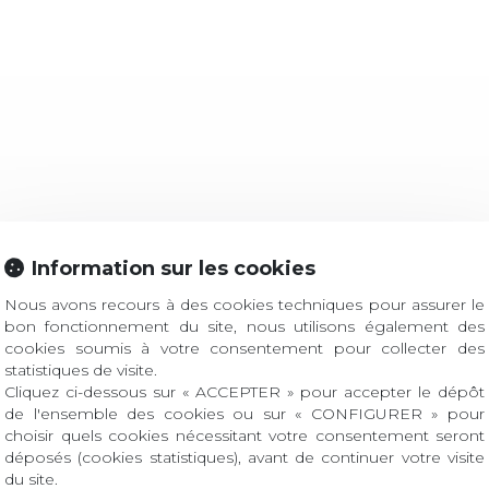
Membres du cabinet
Information sur les cookies
Nous avons recours à des cookies techniques pour assurer le
bon fonctionnement du site, nous utilisons également des
cookies soumis à votre consentement pour collecter des
statistiques de visite.
Cliquez ci-dessous sur « ACCEPTER » pour accepter le dépôt
de l'ensemble des cookies ou sur « CONFIGURER » pour
choisir quels cookies nécessitant votre consentement seront
Retour
déposés (cookies statistiques), avant de continuer votre visite
du site.