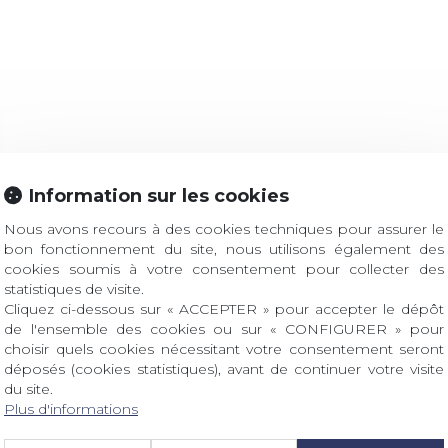
Membre du cabinet
Information sur les cookies
Nous avons recours à des cookies techniques pour assurer le
bon fonctionnement du site, nous utilisons également des
cookies soumis à votre consentement pour collecter des
statistiques de visite.
Cliquez ci-dessous sur « ACCEPTER » pour accepter le dépôt
Retour
de l'ensemble des cookies ou sur « CONFIGURER » pour
choisir quels cookies nécessitant votre consentement seront
déposés (cookies statistiques), avant de continuer votre visite
du site.
Plus d'informations
LES DERNIÈRES ACTUALITÉS