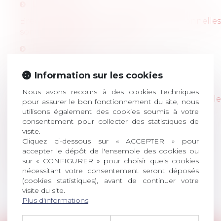
Lire l'article
Brexit : les salariés en mobilité professionnelles
sont directement concernés
Lire l'article
Communiqué de presse du 25 février 2021
Information sur les cookies
Lire le communiqué
Nous avons recours à des cookies techniques
Les dispositifs anti-crise pour favoriser le
pour assurer le bon fonctionnement du site, nous
maintien dans l'emploi
utilisons également des cookies soumis à votre
consentement pour collecter des statistiques de
Lire l'article
visite.
Cliquez ci-dessous sur « ACCEPTER » pour
Le chômage partiel à l'heure des contrôles
accepter le dépôt de l'ensemble des cookies ou
Lire l'article
sur « CONFIGURER » pour choisir quels cookies
nécessitant votre consentement seront déposés
(cookies statistiques), avant de continuer votre
<<
<
1
2
>
>>
visite du site.
Plus d'informations