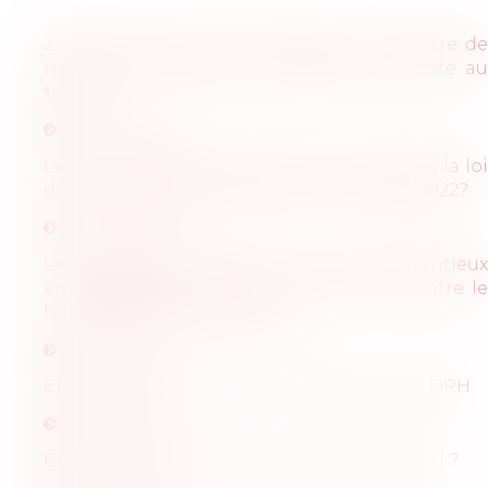
Zoom sur les dispositifs d'alerte en matière de
harcèlement sexuel et d'agissement sexiste au
travail
Lire l'article
Lanceurs d'alerte: quelle protection depuis la loi
du 21 mars 2022 et le décret du 4 octobre 2022?
Lire l'article
Les enquêtes internes, un outil pré-contentieux
encore souvent méconnu pour lutter contre le
harcèlement en entreprise
Lire l'article
Enquête interne : mode d'emploi pour les DRH
Lire l'article
Brexit : quelles conséquences en droit social ?