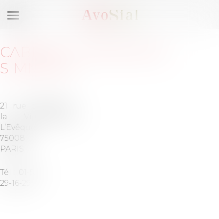
Ouvrir
le
menu
CABINET
:
SIMMONS &
SIMMONS
21 rue de
Barreau
la Ville
de PARIS
L’Evêque
75008
PARIS
Tél :
01-53-
29-16-29