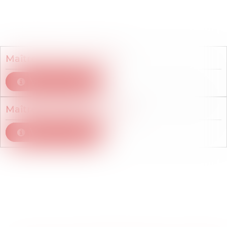
Membres du cabinet
Maître
Claire
LE TOUZÉ
Voir le détail
Maître
Laurence
RENARD
Voir le détail
Articles