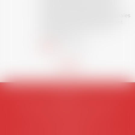
dont le sujet porte sur le droit
social (droit du travail, droit de
l’emploi, droit des relations sociales
et droit de la sécurité social) tant
interne qu’international ou
européen ou, le...
Lire la suite
AVOSIAL
Avocats d'entreprise en droit social
45 rue de Tocqueville, 75017 PARIS
Tél :
06 77 80 82 66
Les permanences du secrétariat sont les