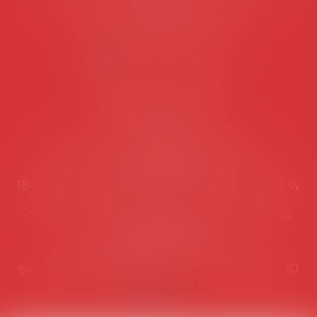
suivantes:
Lundi au vendredi de 9h à 12h
NOUS CONTACTER
Coordonnées utiles
Secrétariat
Rémy Pastel –
remy.pastel@avosial.fr
et
contact@avosial.fr
18 avenue Marie-Amelie - Esc E - 60500 Chantilly
Communication et relations presse - Agence
DROIT DEVANT
Violaine de Saint Vaulry -
saintvaulry@droitdevant.fr
- T :
+33 6 09 48 49 60