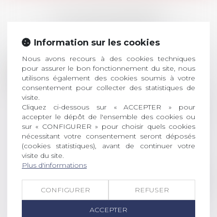
LES DERNIÈRES
ACTUALITÉS
Information sur les cookies
Nous avons recours à des cookies techniques
Prix de thèse 2026 :
28
pour assurer le bon fonctionnement du site, nous
ouverture des
utilisons également des cookies soumis à votre
JUIL.
inscriptions
consentement pour collecter des statistiques de
visite.
AVIS AUX RECENTS DOCTEURS EN
Cliquez ci-dessous sur « ACCEPTER » pour
DROIT Le prix de thèse « AvoSial »
accepter le dépôt de l'ensemble des cookies ou
récompense une thèse ayant
sur « CONFIGURER » pour choisir quels cookies
permis l’attribution du grade
nécessitant votre consentement seront déposés
(cookies statistiques), avant de continuer votre
universitaire de docteur en droit,
visite du site.
dont le sujet porte sur le droit
Plus d'informations
social (droit du travail, droit de
l’emploi, droit des relations sociales
et droit de la sécurité social) tant
CONFIGURER
REFUSER
interne qu’international ou
ACCEPTER
européen ou, le...