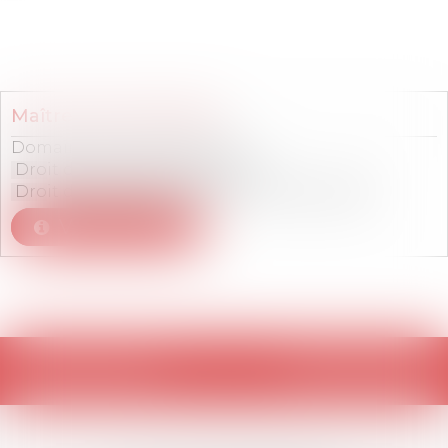
Membre du cabinet
Maître
Cécile
SCHWAL
Domaines de compétences :
Droit de la protection sociale
Droit de la sécurité sociale
Droit du travail
Voir le détail
Retour