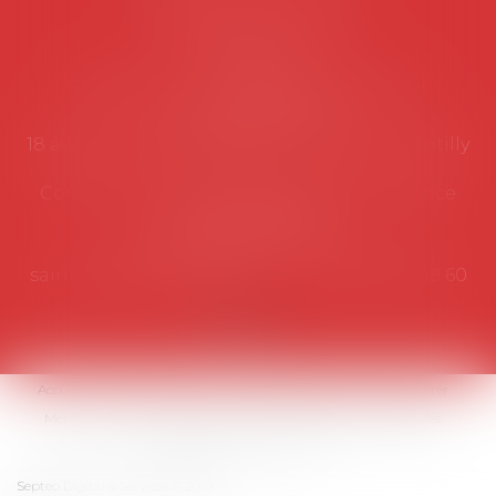
Coordonnées utiles
Secrétariat
Rémy Pastel –
remy.pastel@avosial.fr
et
contact@avosial.fr
18 avenue Marie-Amelie - Esc E - 60500 Chantilly
Communication et relations presse - Agence
DROIT DEVANT
Violaine de Saint Vaulry -
saintvaulry@droitdevant.fr
- T :
+33 6 09 48 49 60
Accueil
Qui sommes-nous ?
Activités / Évènements
Adhérer
Membres
Médias
Contact
Plan du site
Mentions légales
Espace membre
Articles
Septeo Digital & Services © 2019