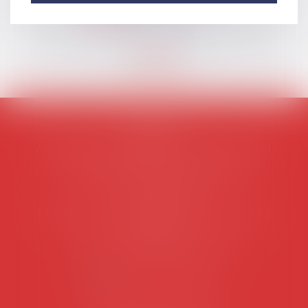
Lire la suite
AVOSIAL
Avocats d'entreprise en droit social
45 rue de Tocqueville, 75017 PARIS
Tél :
06 77 80 82 66
Les permanences du secrétariat sont les
suivantes:
Lundi au vendredi de 9h à 12h
NOUS CONTACTER