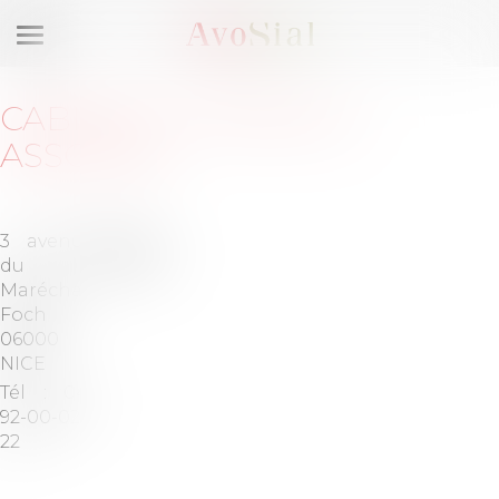
Ouvrir
le
menu
CABINET
:
SCHWAL &
ASSOCIÉS
3 avenue
Barreau
du
de NICE
Maréchal
Foch
06000
NICE
Tél :
04-
92-00-02-
22