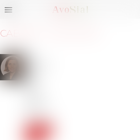
Ouvrir
le
menu
CABINET
:
QUALIENS
62-64
boulevard
Pereire
75017
75017
PARIS
Barreau
de PARIS
Tél :
0688212139
Voir le
site