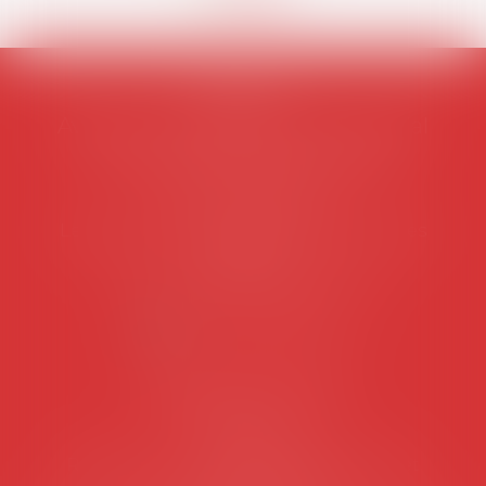
AVOSIAL
Avocats d'entreprise en droit social
45 rue de Tocqueville, 75017 PARIS
Tél :
06 77 80 82 66
Les permanences du secrétariat sont les
suivantes:
Lundi au vendredi de 9h à 12h
NOUS CONTACTER
Coordonnées utiles
Secrétariat
Rémy Pastel –
remy.pastel@avosial.fr
et