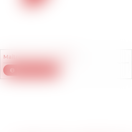
Membre du cabinet
Maître
Florence
DUPONT
Voir le détail
Articles