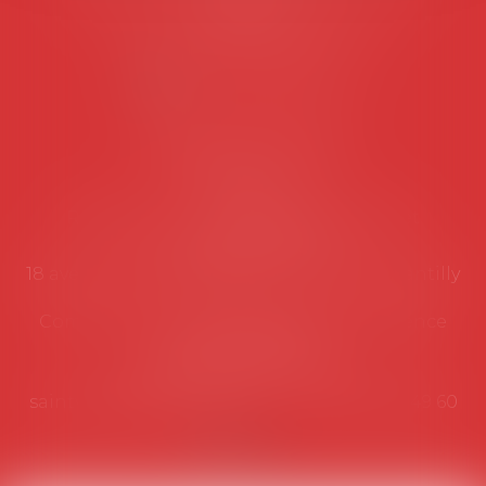
suivantes:
Lundi au vendredi de 9h à 12h
NOUS CONTACTER
Coordonnées utiles
Secrétariat
Rémy Pastel –
remy.pastel@avosial.fr
et
contact@avosial.fr
18 avenue Marie-Amelie - Esc E - 60500 Chantilly
Communication et relations presse - Agence
DROIT DEVANT
Violaine de Saint Vaulry -
saintvaulry@droitdevant.fr
- T :
+33 6 09 48 49 60