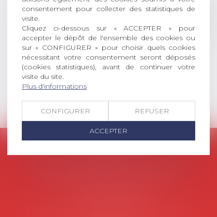
consentement pour collecter des statistiques de
social (droit du travail, droit de
visite.
l’emploi, droit des relations sociales
Cliquez ci-dessous sur « ACCEPTER » pour
et droit de la sécurité social) tant
accepter le dépôt de l'ensemble des cookies ou
interne qu’international ou
sur « CONFIGURER » pour choisir quels cookies
européen ou, le...
nécessitant votre consentement seront déposés
(cookies statistiques), avant de continuer votre
Lire la suite
visite du site.
Plus d'informations
CONFIGURER
REFUSER
ACCEPTER
AVOSIAL
Avocats d'entreprise en droit social
45 rue de Tocqueville, 75017 PARIS
Tél :
06 77 80 82 66
Les permanences du secrétariat sont les