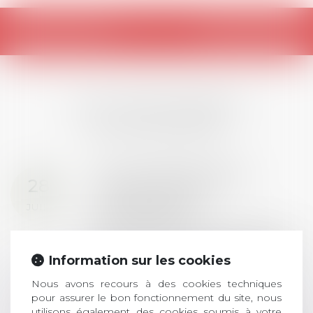
Retour
LES DERNIÈRES
ACTUALITÉS
Prix de thèse 2026 :
28
ouverture des
JUIL.
inscriptions
AVIS AUX RECENTS DOCTEURS EN
DROIT Le prix de thèse « AvoSial »
Information sur les cookies
récompense une thèse ayant
permis l’attribution du grade
Nous avons recours à des cookies techniques
universitaire de docteur en droit,
pour assurer le bon fonctionnement du site, nous
utilisons également des cookies soumis à votre
dont le sujet porte sur le droit