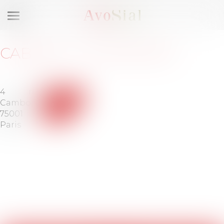
Ouvrir
le
menu
CABINET
:
OX AVOCATS
4 rue
Voir le
Cambon
site
75001
Paris