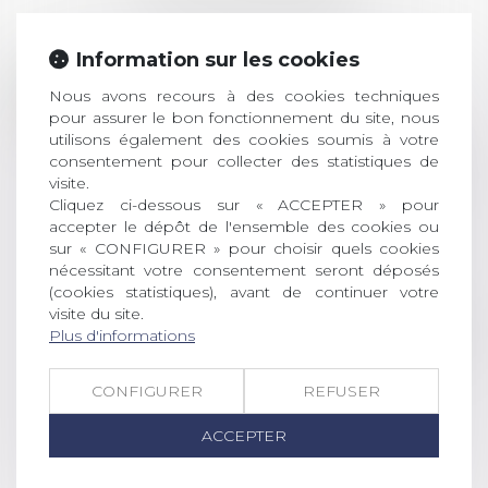
Information sur les cookies
Prix de thèse 2026 :
28
ouverture des
Nous avons recours à des cookies techniques
pour assurer le bon fonctionnement du site, nous
JUIL.
inscriptions
utilisons également des cookies soumis à votre
consentement pour collecter des statistiques de
AVIS AUX RECENTS DOCTEURS EN
visite.
DROIT Le prix de thèse « AvoSial »
Cliquez ci-dessous sur « ACCEPTER » pour
récompense une thèse ayant
accepter le dépôt de l'ensemble des cookies ou
permis l’attribution du grade
sur « CONFIGURER » pour choisir quels cookies
universitaire de docteur en droit,
nécessitant votre consentement seront déposés
dont le sujet porte sur le droit
(cookies statistiques), avant de continuer votre
social (droit du travail, droit de
visite du site.
l’emploi, droit des relations sociales
Plus d'informations
et droit de la sécurité social) tant
interne qu’international ou
CONFIGURER
REFUSER
européen ou, le...
ACCEPTER
Lire la suite