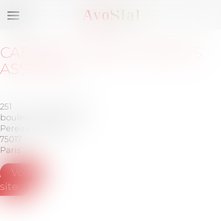
Ouvrir
le
menu
CABINET
:
ORSAY AVOCATS
ASSOCIÉS
251
Tél :
+33
boulevard
(0) 1 56 59
Pereire
88 88
75017
Paris
Voir le
site