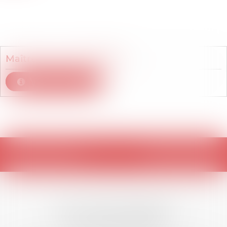
Membre du cabinet
Maître
Fanny
GOURDON
Voir le détail
Retour
LES DERNIÈRES
ACTUALITÉS