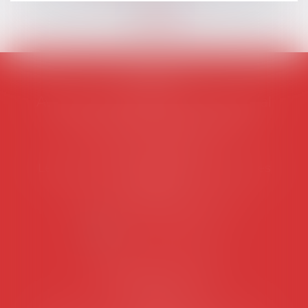
AVOSIAL
Avocats d'entreprise en droit social
45 rue de Tocqueville, 75017 PARIS
Tél :
06 77 80 82 66
Les permanences du secrétariat sont les
suivantes:
Lundi au vendredi de 9h à 12h
NOUS CONTACTER
Coordonnées utiles
Secrétariat