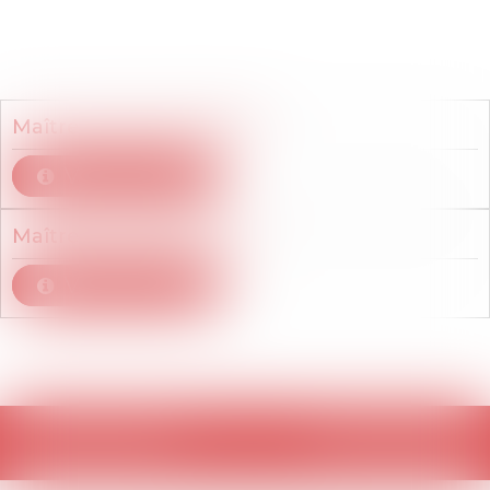
Membres du cabinet
Maître
Elodie
GRANGIER
Voir le détail
Maître
Laure
JONCOUR
Voir le détail
Retour