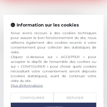
LES DERNIÈRES
ACTUALITÉS
Information sur les cookies
Nous avons recours à des cookies techniques
Prix de thèse 2026 :
pour assurer le bon fonctionnement du site, nous
28
utilisons également des cookies soumis à votre
ouverture des
consentement pour collecter des statistiques de
JUIL.
inscriptions
visite.
Cliquez ci-dessous sur « ACCEPTER » pour
AVIS AUX RECENTS DOCTEURS EN
accepter le dépôt de l'ensemble des cookies ou
DROIT Le prix de thèse « AvoSial »
sur « CONFIGURER » pour choisir quels cookies
récompense une thèse ayant
nécessitant votre consentement seront déposés
permis l’attribution du grade
(cookies statistiques), avant de continuer votre
universitaire de docteur en droit,
visite du site.
Plus d'informations
dont le sujet porte sur le droit
social (droit du travail, droit de
l’emploi, droit des relations sociales
CONFIGURER
REFUSER
et droit de la sécurité social) tant
interne qu’international ou