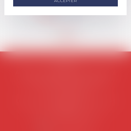
ACCEPTER
européen ou, le...
Lire la suite
AVOSIAL
Avocats d'entreprise en droit social
45 rue de Tocqueville, 75017 PARIS
Tél :
06 77 80 82 66
Les permanences du secrétariat sont les
suivantes:
Lundi au vendredi de 9h à 12h
NOUS CONTACTER