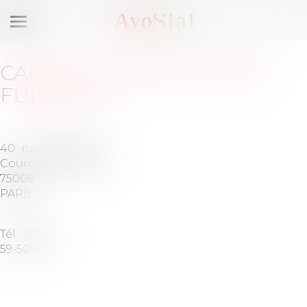
Ouvrir
le
menu
CABINET
:
NORTON ROSE
FULBRIGHT
40 rue de
Barreau
Courcelles
de PARIS
75008
PARIS
Tél :
01-56-
59-50-00