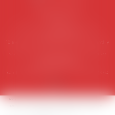
Coordonnées utiles
Secrétariat
Rémy Pastel –
remy.pastel@avosial.fr
et
contact@avosial.fr
18 avenue Marie-Amelie - Esc E - 60500 Chantilly
Communication et relations presse - Agence
DROIT DEVANT
Violaine de Saint Vaulry -
saintvaulry@droitdevant.fr
- T :
+33 6 09 48 49 60
Accueil
Qui sommes-nous ?
Activités / Évènements
Adhérer
Membres
Médias
Contact
Plan du site
Mentions légales
Espace membre
Articles