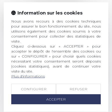
Information sur les cookies
Prix de thèse 2026 :
28
ouverture des
Nous avons recours à des cookies techniques
JUIL.
inscriptions
pour assurer le bon fonctionnement du site, nous
utilisons également des cookies soumis à votre
AVIS AUX RECENTS DOCTEURS EN
consentement pour collecter des statistiques de
visite.
DROIT Le prix de thèse « AvoSial »
Cliquez ci-dessous sur « ACCEPTER » pour
récompense une thèse ayant
accepter le dépôt de l'ensemble des cookies ou
permis l’attribution du grade
sur « CONFIGURER » pour choisir quels cookies
universitaire de docteur en droit,
nécessitant votre consentement seront déposés
dont le sujet porte sur le droit
(cookies statistiques), avant de continuer votre
social (droit du travail, droit de
visite du site.
l’emploi, droit des relations sociales
Plus d'informations
et droit de la sécurité social) tant
interne qu’international ou
CONFIGURER
REFUSER
européen ou, le...
ACCEPTER
Lire la suite