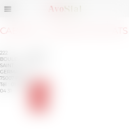
Ouvrir
le
menu
CABINET
:
NODENS AVOCATS
222
Barreau
BOULEVARD
de
SAINT
PARIS
GERMAIIN
75007 PARIS
Tél :
01 42 60
Voir
04 31
le
site