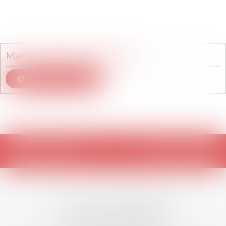
Membre du cabinet
Maître
Mélanie
RASSENEUR
Voir le détail
Retour
LES DERNIÈRES
ACTUALITÉS