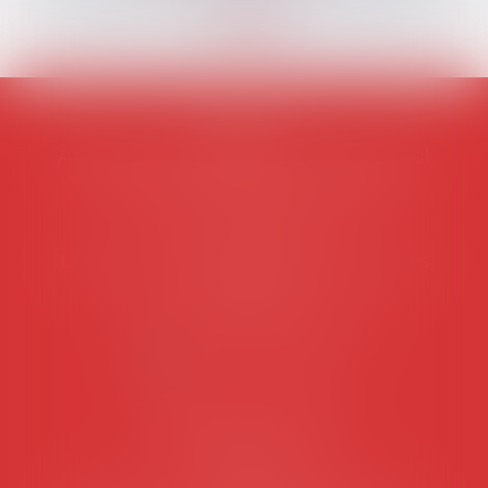
AVOSIAL
Avocats d'entreprise en droit social
45 rue de Tocqueville, 75017 PARIS
Tél :
06 77 80 82 66
Les permanences du secrétariat sont les
suivantes:
Lundi au vendredi de 9h à 12h
NOUS CONTACTER
Coordonnées utiles
Secrétariat