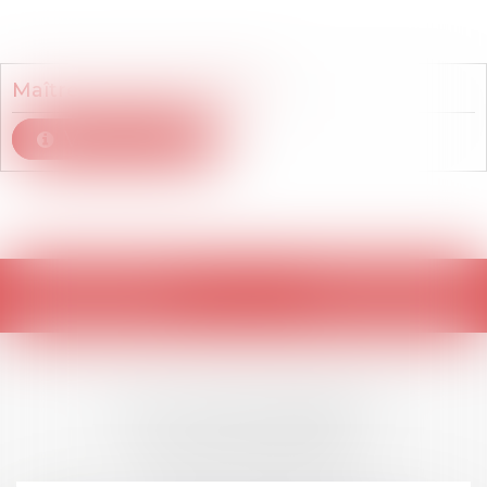
Membre du cabinet
Maître
Camille
COURNOT
Voir le détail
Retour
LES DERNIÈRES
ACTUALITÉS