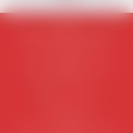
AVOSIAL
Avocats d'entreprise en droit social
45 rue de Tocqueville, 75017 PARIS
Tél :
06 77 80 82 66
Les permanences du secrétariat sont les
suivantes:
Lundi au vendredi de 9h à 12h
NOUS CONTACTER
Coordonnées utiles
Secrétariat
Rémy Pastel –
remy.pastel@avosial.fr
et