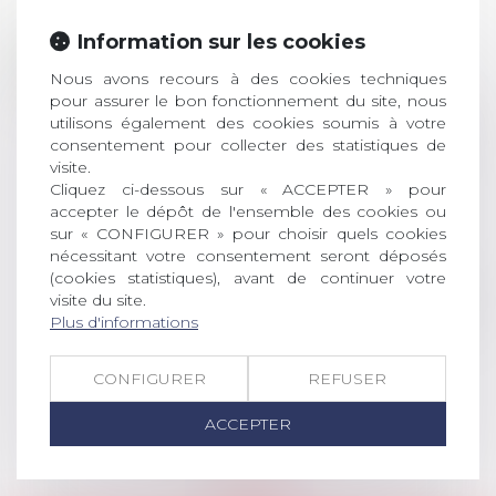
Prix de thèse 2026 :
Information sur les cookies
28
ouverture des
Nous avons recours à des cookies techniques
JUIL.
inscriptions
pour assurer le bon fonctionnement du site, nous
utilisons également des cookies soumis à votre
AVIS AUX RECENTS DOCTEURS EN
consentement pour collecter des statistiques de
DROIT Le prix de thèse « AvoSial »
visite.
récompense une thèse ayant
Cliquez ci-dessous sur « ACCEPTER » pour
permis l’attribution du grade
accepter le dépôt de l'ensemble des cookies ou
universitaire de docteur en droit,
sur « CONFIGURER » pour choisir quels cookies
dont le sujet porte sur le droit
nécessitant votre consentement seront déposés
social (droit du travail, droit de
(cookies statistiques), avant de continuer votre
l’emploi, droit des relations sociales
visite du site.
Plus d'informations
et droit de la sécurité social) tant
interne qu’international ou
européen ou, le...
CONFIGURER
REFUSER
Lire la suite
ACCEPTER