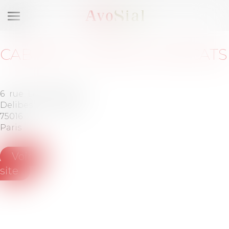
Ouvrir
le
menu
CABINET
:
MONCEY AVOCATS
6 rue Léo
Tél :
01-80-
Delibes
27-25-25
75016
Paris
Voir le
site