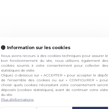
Membre du cabinet
Information sur les cookies
Nous avons recours à des cookies techniques pour assurer le
bon fonctionnement du site, nous utilisons également des
cookies soumis à votre consentement pour collecter des
statistiques de visite.
Cliquez ci-dessous sur « ACCEPTER » pour accepter le dépôt
Retour
de l'ensemble des cookies ou sur « CONFIGURER » pour
choisir quels cookies nécessitant votre consentement seront
déposés (cookies statistiques), avant de continuer votre visite
du site.
Plus d'informations
LES DERNIÈRES ACTUALITÉS