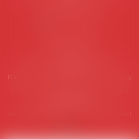
suivantes:
Lundi au vendredi de 9h à 12h
NOUS CONTACTER
Coordonnées utiles
Secrétariat
Rémy Pastel –
remy.pastel@avosial.fr
et
contact@avosial.fr
18 avenue Marie-Amelie - Esc E - 60500 Chantilly
Communication et relations presse - Agence
DROIT DEVANT
Violaine de Saint Vaulry -
saintvaulry@droitdevant.fr
- T :
+33 6 09 48 49 60