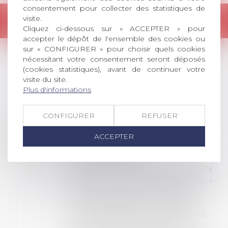
consentement pour collecter des statistiques de
visite.
Retour
Cliquez ci-dessous sur « ACCEPTER » pour
accepter le dépôt de l'ensemble des cookies ou
sur « CONFIGURER » pour choisir quels cookies
nécessitant votre consentement seront déposés
(cookies statistiques), avant de continuer votre
LES DERNIÈRES
visite du site.
ACTUALITÉS
Plus d'informations
CONFIGURER
REFUSER
Prix de thèse 2026 :
28
ouverture des
ACCEPTER
JUIL.
inscriptions
AVIS AUX RECENTS DOCTEURS EN
DROIT Le prix de thèse « AvoSial »
récompense une thèse ayant
permis l’attribution du grade
universitaire de docteur en droit,
dont le sujet porte sur le droit