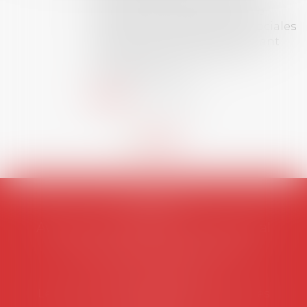
social (droit du travail, droit de
l’emploi, droit des relations sociales
et droit de la sécurité social) tant
interne qu’international ou
européen ou, le...
Lire la suite
AVOSIAL
Avocats d'entreprise en droit social
45 rue de Tocqueville, 75017 PARIS
Tél :
06 77 80 82 66
Les permanences du secrétariat sont les