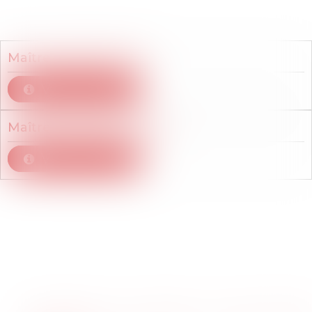
Membres du cabinet
Maître
Mikaël
PELAN
Voir le détail
Maître
François
VERGNE
Voir le détail
Articles