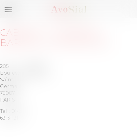
Ouvrir
le
menu
CABINET
:
LOMBARD
BARATELLI & ASSOCIÉS
205
Barreau
boulevard
de PARIS
Saint-
Germain
75007
PARIS
Tél :
01-53-
63-31-31