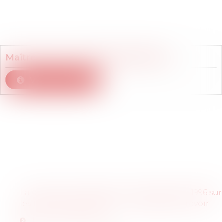
Membre du cabinet
Maître
Marie
COURPIED-BARATELLI
Voir le détail
Articles
La directive européenne du 16 décembre 1996 sur
les travailleurs détachés : un dispositif à revoir
Lire la publication