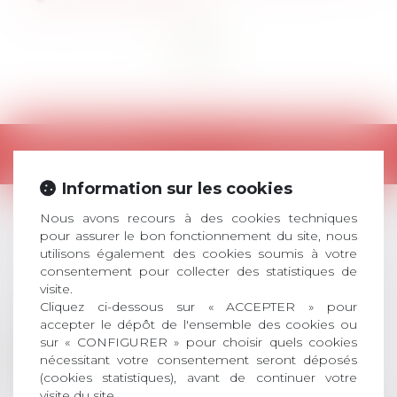
<<
<
1
>
>>
Retour
Information sur les cookies
Nous avons recours à des cookies techniques
pour assurer le bon fonctionnement du site, nous
LES DERNIÈRES
utilisons également des cookies soumis à votre
consentement pour collecter des statistiques de
ACTUALITÉS
visite.
Cliquez ci-dessous sur « ACCEPTER » pour
accepter le dépôt de l'ensemble des cookies ou
Prix de thèse 2026 :
sur « CONFIGURER » pour choisir quels cookies
28
ouverture des
nécessitant votre consentement seront déposés
JUIL.
(cookies statistiques), avant de continuer votre
inscriptions
visite du site.