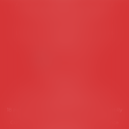
Avocats d'entreprise en droit social
45 rue de Tocqueville, 75017 PARIS
Tél :
06 77 80 82 66
Les permanences du secrétariat sont les
suivantes:
Lundi au vendredi de 9h à 12h
NOUS CONTACTER
Coordonnées utiles
Secrétariat
Rémy Pastel –
remy.pastel@avosial.fr
et
contact@avosial.fr
18 avenue Marie-Amelie - Esc E - 60500 Chantilly
Communication et relations presse - Agence
DROIT DEVANT