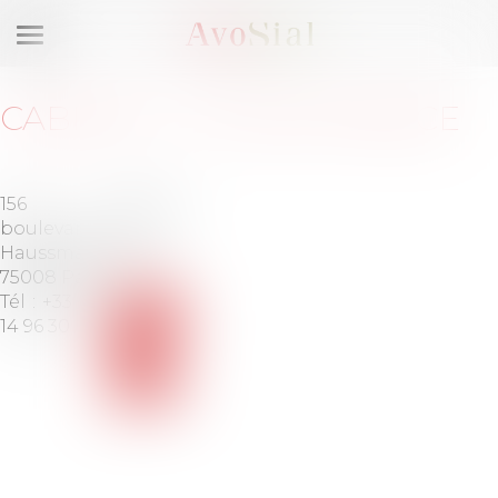
Ouvrir
le
menu
CABINET
:
LITTLER FRANCE
156
Barreau
boulevard
de
Haussmann
PARIS
75008 Paris
Tél :
+33 1 73
Voir
14 96 30
le
site