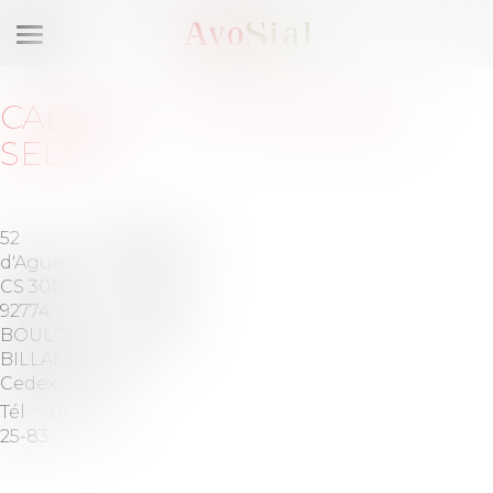
Ouvrir
le
menu
CABINET
:
LHP AVOCATS
SELAS
52 rue
Barreau
d'Aguesseau
de
CS 30199
HAUTS-
92774
DE-
BOULOGNE-
SEINE
BILLANCOURT
Cedex
Tél :
01-46-02-
25-83