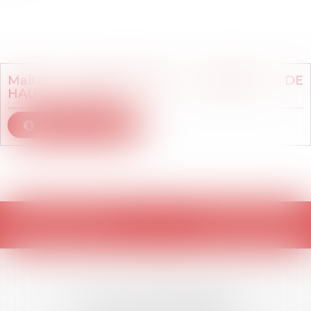
Membre du cabinet
Maître
Marie-Thérèse
LECLERC DE
HAUTECLOCQUE
Voir le détail
Retour
LES DERNIÈRES