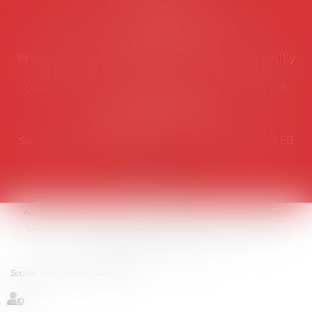
Secrétariat
Rémy Pastel –
remy.pastel@avosial.fr
et
contact@avosial.fr
18 avenue Marie-Amelie - Esc E - 60500 Chantilly
Communication et relations presse - Agence
DROIT DEVANT
Violaine de Saint Vaulry -
saintvaulry@droitdevant.fr
- T :
+33 6 09 48 49 60
Accueil
Qui sommes-nous ?
Activités / Évènements
Adhérer
Membres
Médias
Contact
Plan du site
Mentions légales
Espace membre
Articles
Septeo Digital & Services © 2019