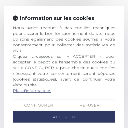
ACTUALITÉS
Information sur les cookies
Prix de thèse 2026 :
28
Nous avons recours à des cookies techniques
ouverture des
pour assurer le bon fonctionnement du site, nous
JUIL.
inscriptions
utilisons également des cookies soumis à votre
consentement pour collecter des statistiques de
AVIS AUX RECENTS DOCTEURS EN
visite.
DROIT Le prix de thèse « AvoSial »
Cliquez ci-dessous sur « ACCEPTER » pour
récompense une thèse ayant
accepter le dépôt de l'ensemble des cookies ou
permis l’attribution du grade
sur « CONFIGURER » pour choisir quels cookies
universitaire de docteur en droit,
nécessitant votre consentement seront déposés
(cookies statistiques), avant de continuer votre
dont le sujet porte sur le droit
visite du site.
social (droit du travail, droit de
Plus d'informations
l’emploi, droit des relations sociales
et droit de la sécurité social) tant
interne qu’international ou
CONFIGURER
REFUSER
européen ou, le...
ACCEPTER
Lire la suite