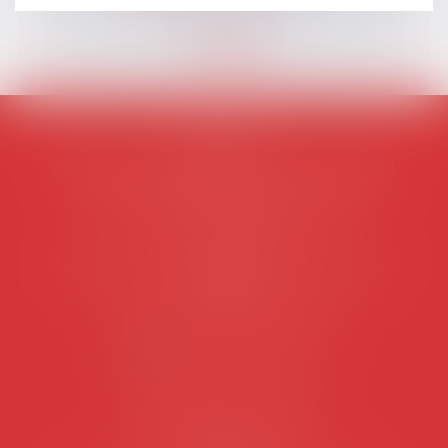
AVOSIAL
Avocats d'entreprise en droit social
45 rue de Tocqueville, 75017 PARIS
Tél :
06 77 80 82 66
Les permanences du secrétariat sont les
suivantes:
Lundi au vendredi de 9h à 12h
NOUS CONTACTER
Coordonnées utiles