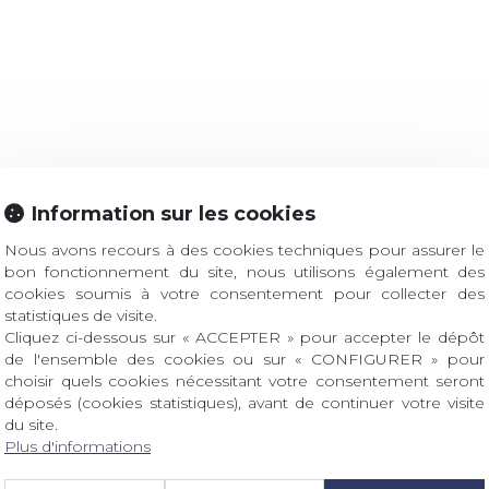
Membre du cabinet
Information sur les cookies
Nous avons recours à des cookies techniques pour assurer le
bon fonctionnement du site, nous utilisons également des
cookies soumis à votre consentement pour collecter des
statistiques de visite.
Cliquez ci-dessous sur « ACCEPTER » pour accepter le dépôt
Retour
de l'ensemble des cookies ou sur « CONFIGURER » pour
choisir quels cookies nécessitant votre consentement seront
déposés (cookies statistiques), avant de continuer votre visite
du site.
Plus d'informations
LES DERNIÈRES ACTUALITÉS