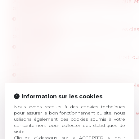
2021 visant à accélérer l'égalité économique et
professionnelle H/F
Lire l'article
Heures supplémentaires systématiques : les clés
pour bien les gérer
Lire l'article
L'environnement, nouvel eldorado en droit du
travail ?
actuel-rh---26-07-2021.pdf
Rôle du CSE et crise sanitaire : quelques rappels
utiles
Information sur les cookies
Lire l'article
Nous avons recours à des cookies techniques
La Cour de cassation continue de restreindre le
pour assurer le bon fonctionnement du site, nous
utilisons également des cookies soumis à votre
champ du coemploi
consentement pour collecter des statistiques de
Lire l'article
visite.
Cliquez ci-dessous sur « ACCEPTER » pour