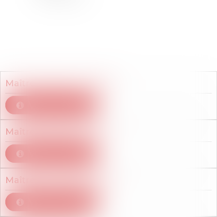
Membres du cabinet
Maître
Nataline
FLEURY
Voir le détail
Maître
Amélie d'
HEILLY
Voir le détail
Maître
Léo
LAUMONIER
Voir le détail