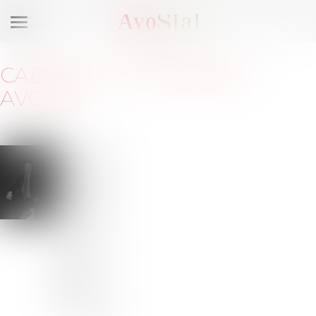
Ouvrir
le
menu
CABINET
:
LAUMÔNIER
AVOCAT
20 avenue
Kléber
75116 Paris
Barreau
de PARIS
près la
cour
d'appel de
PARIS
Tél :
0610397666