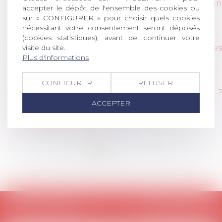
Rapport Frouin : "un statut universel serait un
accepter le dépôt de l'ensemble des cookies ou
véritable changement de société"
sur « CONFIGURER » pour choisir quels cookies
nécessitant votre consentement seront déposés
Lire l'article
(cookies statistiques), avant de continuer votre
Les travailleurs des plateformes numériques
visite du site.
Plus d'informations
(numéro spécial JCP-S du 23/06/2020)
Lire le numéro spécial
CONFIGURER
REFUSER
Imposer une baisse de rémunération ?
Impossible n'est pas français !
ACCEPTER
Lire l'article
<<
<
1
2
3
>
>>
Retour