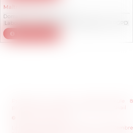
Maître
Dany
LUU
Domaines de compétences :
Labour law
M&A / Capital Investissement
RGPD
Voir le détail
Articles
Projet de loi travail : AvoSial formule 8
propositions pour améliorer le droit du travail
Lire les propositions
Les Enjeux pour les RH de la loi du 24 décembre