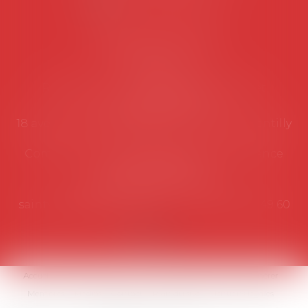
NOUS CONTACTER
Coordonnées utiles
Secrétariat
Rémy Pastel –
remy.pastel@avosial.fr
et
contact@avosial.fr
18 avenue Marie-Amelie - Esc E - 60500 Chantilly
Communication et relations presse - Agence
DROIT DEVANT
Violaine de Saint Vaulry -
saintvaulry@droitdevant.fr
- T :
+33 6 09 48 49 60
Accueil
Qui sommes-nous ?
Activités / Évènements
Adhérer
Membres
Médias
Contact
Plan du site
Mentions légales