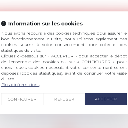
Information sur les cookies
Retour
Nous avons recours à des cookies techniques pour assurer le
bon fonctionnement du site, nous utilisons également des
cookies soumis à votre consentement pour collecter des
statistiques de visite.
LES DERNIÈRES ACTUALITÉS
Cliquez ci-dessous sur « ACCEPTER » pour accepter le dépôt
de l'ensemble des cookies ou sur « CONFIGURER » pour
choisir quels cookies nécessitant votre consentement seront
déposés (cookies statistiques), avant de continuer votre visite
verture des inscriptions
du site.
Plus d'informations
ROIT Le prix de thèse « AvoSial » récompense une t
 dont le sujet porte sur le droit social (droit du travail
ant interne qu’international ou européen ou, le...
ACCEPTER
CONFIGURER
REFUSER