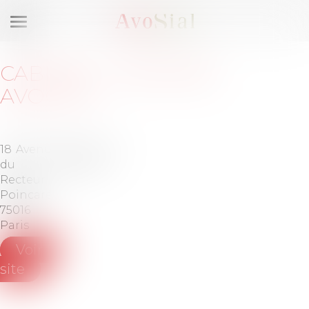
Ouvrir
le
menu
CABINET
:
LAROMEE
AVOCATS
18 Avenue
Tél :
01 53
du
92 56 56
Recteur
Poincaré
75016
Paris
Voir le
site