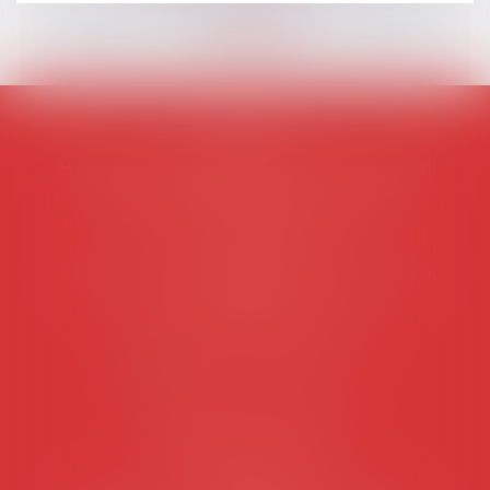
AVOSIAL
Avocats d'entreprise en droit social
45 rue de Tocqueville, 75017 PARIS
Tél :
06 77 80 82 66
Les permanences du secrétariat sont les
suivantes:
Lundi au vendredi de 9h à 12h
NOUS CONTACTER
Coordonnées utiles
Secrétariat