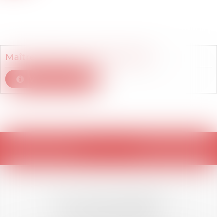
Membre du cabinet
Maître
Elisabeth
CABAUD-REMY
Voir le détail
Retour
LES DERNIÈRES