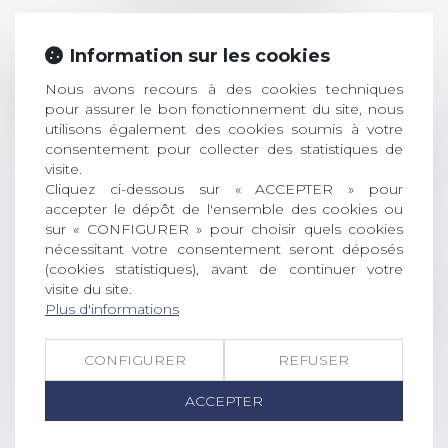
ACTUALITÉS
Information sur les cookies
Prix de thèse 2026 :
28
ouverture des
Nous avons recours à des cookies techniques
pour assurer le bon fonctionnement du site, nous
JUIL.
inscriptions
utilisons également des cookies soumis à votre
consentement pour collecter des statistiques de
AVIS AUX RECENTS DOCTEURS EN
visite.
DROIT Le prix de thèse « AvoSial »
Cliquez ci-dessous sur « ACCEPTER » pour
récompense une thèse ayant
accepter le dépôt de l'ensemble des cookies ou
permis l’attribution du grade
sur « CONFIGURER » pour choisir quels cookies
universitaire de docteur en droit,
nécessitant votre consentement seront déposés
dont le sujet porte sur le droit
(cookies statistiques), avant de continuer votre
social (droit du travail, droit de
visite du site.
l’emploi, droit des relations sociales
Plus d'informations
et droit de la sécurité social) tant
interne qu’international ou
CONFIGURER
REFUSER
européen ou, le...
ACCEPTER
Lire la suite