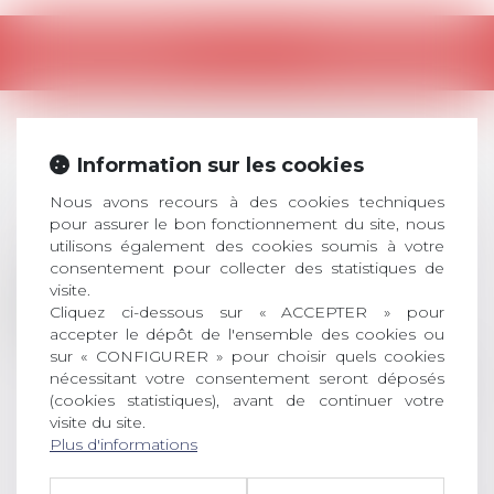
Retour
LES DERNIÈRES
Information sur les cookies
ACTUALITÉS
Nous avons recours à des cookies techniques
pour assurer le bon fonctionnement du site, nous
utilisons également des cookies soumis à votre
consentement pour collecter des statistiques de
Prix de thèse 2026 :
28
visite.
ouverture des
Cliquez ci-dessous sur « ACCEPTER » pour
JUIL.
inscriptions
accepter le dépôt de l'ensemble des cookies ou
sur « CONFIGURER » pour choisir quels cookies
AVIS AUX RECENTS DOCTEURS EN
nécessitant votre consentement seront déposés
DROIT Le prix de thèse « AvoSial »
(cookies statistiques), avant de continuer votre
visite du site.
récompense une thèse ayant
Plus d'informations
permis l’attribution du grade
universitaire de docteur en droit,