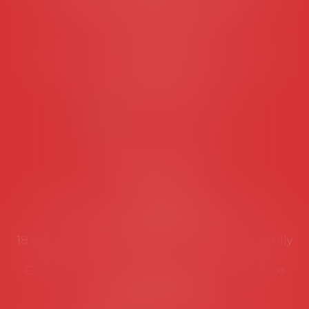
45 rue de Tocqueville, 75017 PARIS
Tél :
06 77 80 82 66
Les permanences du secrétariat sont les
suivantes:
Lundi au vendredi de 9h à 12h
NOUS CONTACTER
Coordonnées utiles
Secrétariat
Rémy Pastel –
remy.pastel@avosial.fr
et
contact@avosial.fr
18 avenue Marie-Amelie - Esc E - 60500 Chantilly
Communication et relations presse - Agence
DROIT DEVANT
Violaine de Saint Vaulry -