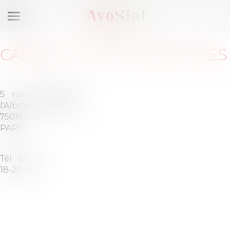
Ouvrir
le
menu
CABINET
:
JOFFE & ASSOCIÉS
5 rue de
Barreau
l'Alboni
de PARIS
75016
PARIS
Tél :
01-43-
18-20-30