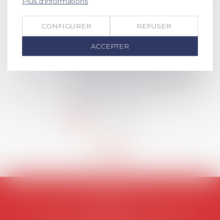
Plus d'informations
DROIT Le prix de thèse « AvoSial »
récompense une thèse ayant
permis l’attribution du grade
CONFIGURER
REFUSER
universitaire de docteur en droit,
ACCEPTER
dont le sujet porte sur le droit
social (droit du travail, droit de
l’emploi, droit des relations sociales
et droit de la sécurité social) tant
interne qu’international ou
européen ou, le...
Lire la suite
AVOSIAL
Avocats d'entreprise en droit social