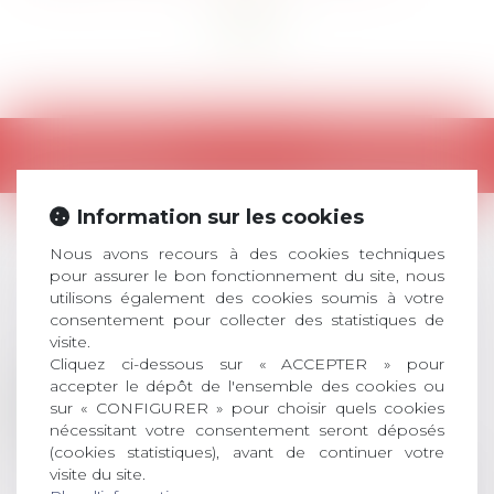
<<
<
1
>
>>
Retour
Information sur les cookies
Nous avons recours à des cookies techniques
LES DERNIÈRES
pour assurer le bon fonctionnement du site, nous
utilisons également des cookies soumis à votre
ACTUALITÉS
consentement pour collecter des statistiques de
visite.
Cliquez ci-dessous sur « ACCEPTER » pour
Prix de thèse 2026 :
accepter le dépôt de l'ensemble des cookies ou
28
ouverture des
sur « CONFIGURER » pour choisir quels cookies
nécessitant votre consentement seront déposés
JUIL.
inscriptions
(cookies statistiques), avant de continuer votre
visite du site.
AVIS AUX RECENTS DOCTEURS EN