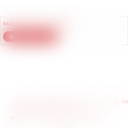
Membre du cabinet
Maître
Blaise
DELTOMBE
Voir le détail
Articles
Les CSE se mettent-ils en place comme les
ordonnances le prévoyaient ?
chef-d-entreprise---20-mai-2019.pdf