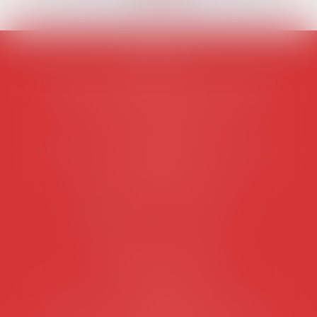
AVOSIAL
Avocats d'entreprise en droit social
45 rue de Tocqueville, 75017 PARIS
Tél :
06 77 80 82 66
Les permanences du secrétariat sont les
suivantes:
Lundi au vendredi de 9h à 12h
NOUS CONTACTER
Coordonnées utiles
Secrétariat
Rémy Pastel –
remy.pastel@avosial.fr
et