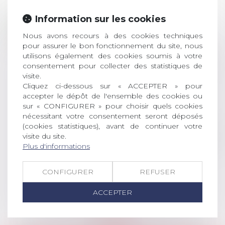
Prix de thèse 2026 :
Information sur les cookies
28
ouverture des
Nous avons recours à des cookies techniques
JUIL.
inscriptions
pour assurer le bon fonctionnement du site, nous
utilisons également des cookies soumis à votre
AVIS AUX RECENTS DOCTEURS EN
consentement pour collecter des statistiques de
DROIT Le prix de thèse « AvoSial »
visite.
récompense une thèse ayant
Cliquez ci-dessous sur « ACCEPTER » pour
permis l’attribution du grade
accepter le dépôt de l'ensemble des cookies ou
universitaire de docteur en droit,
sur « CONFIGURER » pour choisir quels cookies
dont le sujet porte sur le droit
nécessitant votre consentement seront déposés
social (droit du travail, droit de
(cookies statistiques), avant de continuer votre
l’emploi, droit des relations sociales
visite du site.
Plus d'informations
et droit de la sécurité social) tant
interne qu’international ou
européen ou, le...
CONFIGURER
REFUSER
Lire la suite
ACCEPTER