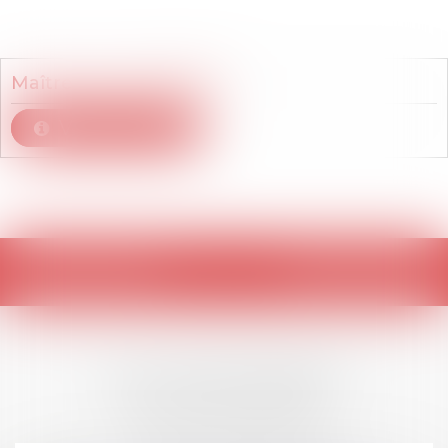
Membre du cabinet
Maître
Franck
PERNOT
Voir le détail
Retour
LES DERNIÈRES
ACTUALITÉS