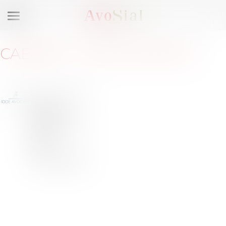
Ouvrir
le
menu
CABINET
:
IODE AVOCATS
2 rue des
Halles
75001 Paris
Barreau de
PARIS
Tél :
+33153409522