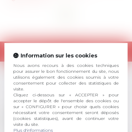
<<
<
1
>
>>
Retour
Information sur les cookies
Nous avons recours à des cookies techniques
pour assurer le bon fonctionnement du site, nous
utilisons également des cookies soumis à votre
LES DERNIÈRES
consentement pour collecter des statistiques de
visite.
ACTUALITÉS
Cliquez ci-dessous sur « ACCEPTER » pour
accepter le dépôt de l'ensemble des cookies ou
sur « CONFIGURER » pour choisir quels cookies
Prix de thèse 2026 :
nécessitant votre consentement seront déposés
28
ouverture des
(cookies statistiques), avant de continuer votre
visite du site.
JUIL.
inscriptions
Plus d'informations