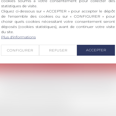
cookies soumis à votre consentement pour collecter des
 la fonction publique ?
statistiques de visite.
Cliquez ci-dessous sur « ACCEPTER » pour accepter le dépôt
de l'ensemble des cookies ou sur « CONFIGURER » pour
choisir quels cookies nécessitant votre consentement seront
déposés (cookies statistiques), avant de continuer votre visite
<<
<
1
>
>>
du site.
Plus d'informations
ACCEPTER
CONFIGURER
REFUSER
Retour
LES DERNIÈRES ACTUALITÉS
verture des inscriptions
ROIT Le prix de thèse « AvoSial » récompense une t