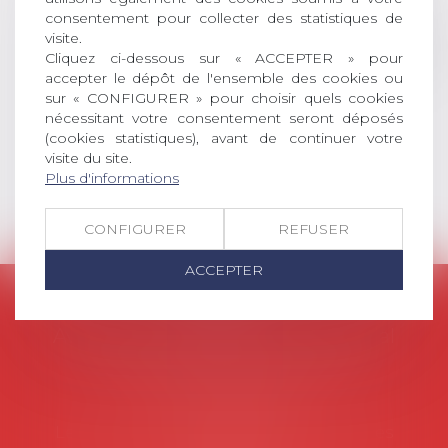
consentement pour collecter des statistiques de
social (droit du travail, droit de
visite.
l’emploi, droit des relations sociales
Cliquez ci-dessous sur « ACCEPTER » pour
et droit de la sécurité social) tant
accepter le dépôt de l'ensemble des cookies ou
interne qu’international ou
sur « CONFIGURER » pour choisir quels cookies
européen ou, le...
nécessitant votre consentement seront déposés
(cookies statistiques), avant de continuer votre
Lire la suite
visite du site.
Plus d'informations
CONFIGURER
REFUSER
ACCEPTER
AVOSIAL
Avocats d'entreprise en droit social
45 rue de Tocqueville, 75017 PARIS
Tél :
06 77 80 82 66
Les permanences du secrétariat sont les