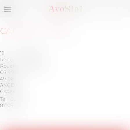
Ouvrir
le
menu
CABINET
:
FIDAL
19 rue
Barreau
René
de
Rouchy
ANGERS
CS 40614
49106
ANGERS
Cedex
Tél :
02-41-
87-05-05