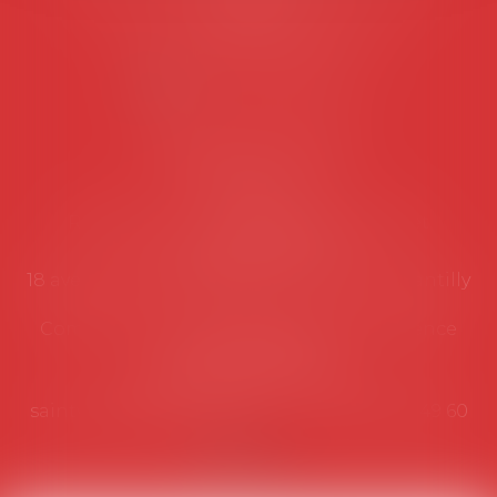
suivantes:
Lundi au vendredi de 9h à 12h
NOUS CONTACTER
Coordonnées utiles
Secrétariat
Rémy Pastel –
remy.pastel@avosial.fr
et
contact@avosial.fr
18 avenue Marie-Amelie - Esc E - 60500 Chantilly
Communication et relations presse - Agence
DROIT DEVANT
Violaine de Saint Vaulry -
saintvaulry@droitdevant.fr
- T :
+33 6 09 48 49 60