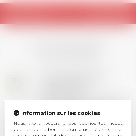
Retour
LES DERNIÈRES
ACTUALITÉS
Prix de thèse 2026 :
28
ouverture des
JUIL.
inscriptions
AVIS AUX RECENTS DOCTEURS EN
DROIT Le prix de thèse « AvoSial »
Information sur les cookies
récompense une thèse ayant
permis l’attribution du grade
Nous avons recours à des cookies techniques
universitaire de docteur en droit,
pour assurer le bon fonctionnement du site, nous
utilisons également des cookies soumis à votre
dont le sujet porte sur le droit