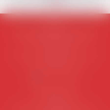
AVOSIAL
Avocats d'entreprise en droit social
45 rue de Tocqueville, 75017 PARIS
Tél :
06 77 80 82 66
Les permanences du secrétariat sont les
suivantes:
Lundi au vendredi de 9h à 12h
NOUS CONTACTER
Coordonnées utiles
Secrétariat
Rémy Pastel –
remy.pastel@avosial.fr
et