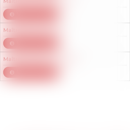
Maître
Marie-Pascale
PIOT
Voir le détail
Maître
Roselyn
SANDS
Voir le détail
Maître
Guillaume
TALNEAU
Voir le détail
Articles