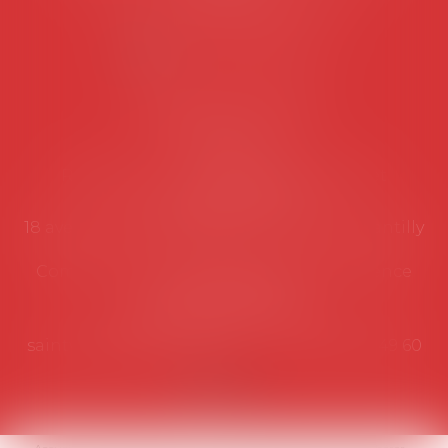
Lundi au vendredi de 9h à 12h
NOUS CONTACTER
Coordonnées utiles
Secrétariat
Rémy Pastel –
remy.pastel@avosial.fr
et
contact@avosial.fr
18 avenue Marie-Amelie - Esc E - 60500 Chantilly
Communication et relations presse - Agence
DROIT DEVANT
Violaine de Saint Vaulry -
saintvaulry@droitdevant.fr
- T :
+33 6 09 48 49 60