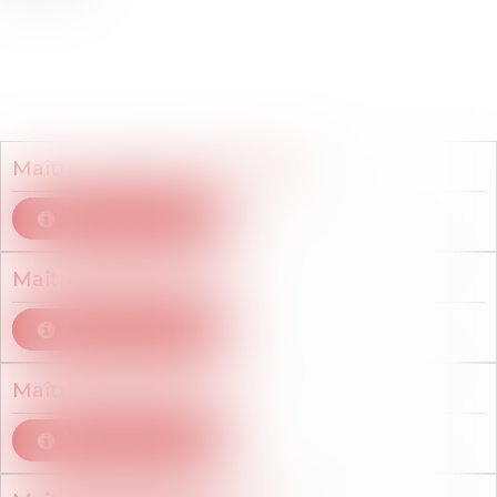
Membres du cabinet
Maître
Marie
BALLENGHIEN
Voir le détail
Maître
Caroline
DIRAT
Voir le détail
Maître
Camille
GAMET
Voir le détail