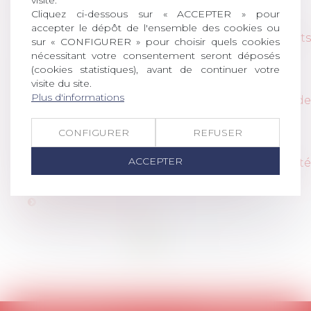
visite.
Cliquez ci-dessous sur « ACCEPTER » pour
Lire la publication
accepter le dépôt de l'ensemble des cookies ou
« A travail égal, salaire égal » à la suite des arrêts
sur « CONFIGURER » pour choisir quels cookies
du 28 mars
nécessitant votre consentement seront déposés
(cookies statistiques), avant de continuer votre
Lire la publication
visite du site.
Plus d'informations
Travailler pendant l'arrêt maladie : rien de
déloyal ?
CONFIGURER
REFUSER
Lire la publication
ACCEPTER
La gestion des seniors, une priorité
incontournable pour les entreprises
Voir la publication
<<
<
1
2
>
>>