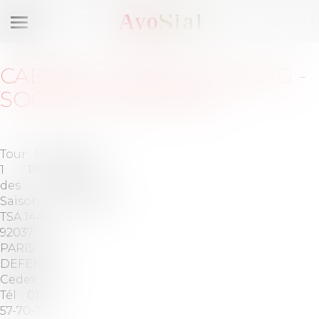
Ouvrir
le
menu
CABINET
:
ERNST & YOUNG -
SOCIÉTÉ D'AVOCATS
Tour First
Barreau
1 Place
de
des
HAUTS-
Saisons -
DE-SEINE
TSA 14444
92037
PARIS LA
DEFENSE
Cedex
Tél :
01-53-
57-70-70