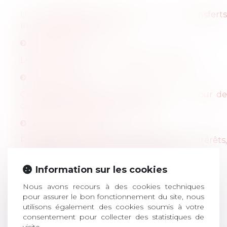
Un formalisme strict pour les transferts
intragroupes de salariés
Lire l'article
Le team building : une pratique à risques ?
Lire l'article
Clauses générales de renonciation : la Cour de
cassation confirme leur validité
Lire la publication
Plafonnement des dommages et intérêts,
quelles sont les nouvelles règles du jeu ?
Lire la publication
Information sur les cookies
PLFSS 2014 : les mesures de protection sociale
Nous avons recours à des cookies techniques
pour assurer le bon fonctionnement du site, nous
Lire la publication
utilisons également des cookies soumis à votre
consentement pour collecter des statistiques de
Le CICE : quel capitaine à la manœuvre ?