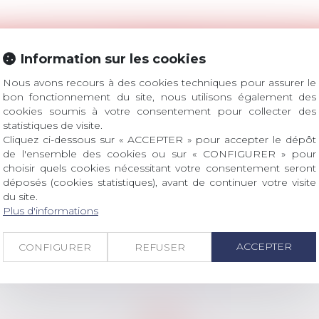
Information sur les cookies
Retour
Nous avons recours à des cookies techniques pour assurer le
bon fonctionnement du site, nous utilisons également des
cookies soumis à votre consentement pour collecter des
statistiques de visite.
LES DERNIÈRES ACTUALITÉS
Cliquez ci-dessous sur « ACCEPTER » pour accepter le dépôt
de l'ensemble des cookies ou sur « CONFIGURER » pour
choisir quels cookies nécessitant votre consentement seront
déposés (cookies statistiques), avant de continuer votre visite
verture des inscriptions
du site.
Plus d'informations
ROIT Le prix de thèse « AvoSial » récompense une t
 dont le sujet porte sur le droit social (droit du travail
ant interne qu’international ou européen ou, le...
ACCEPTER
CONFIGURER
REFUSER