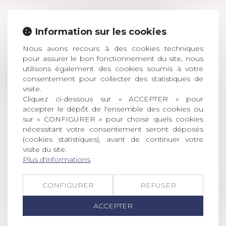
LES DERNIÈRES
ACTUALITÉS
Information sur les cookies
Nous avons recours à des cookies techniques
pour assurer le bon fonctionnement du site, nous
Prix de thèse 2026 :
utilisons également des cookies soumis à votre
28
ouverture des
consentement pour collecter des statistiques de
JUIL.
inscriptions
visite.
Cliquez ci-dessous sur « ACCEPTER » pour
AVIS AUX RECENTS DOCTEURS EN
accepter le dépôt de l'ensemble des cookies ou
sur « CONFIGURER » pour choisir quels cookies
DROIT Le prix de thèse « AvoSial »
nécessitant votre consentement seront déposés
récompense une thèse ayant
(cookies statistiques), avant de continuer votre
permis l’attribution du grade
visite du site.
universitaire de docteur en droit,
Plus d'informations
dont le sujet porte sur le droit
social (droit du travail, droit de
CONFIGURER
REFUSER
l’emploi, droit des relations sociales
et droit de la sécurité social) tant
ACCEPTER
interne qu’international ou
européen ou, le...