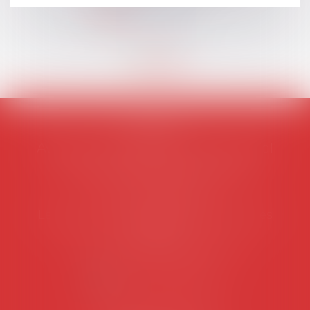
Lire la suite
AVOSIAL
Avocats d'entreprise en droit social
45 rue de Tocqueville, 75017 PARIS
Tél :
06 77 80 82 66
Les permanences du secrétariat sont les
suivantes:
Lundi au vendredi de 9h à 12h
NOUS CONTACTER