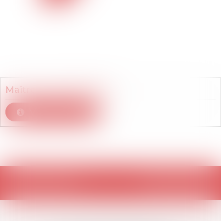
Membre du cabinet
Maître
Lydia
HAMOUDI
Voir le détail
Retour