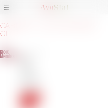
Ouvrir
le
menu
CABINET
:
CLOIX MENDÈS-
GIL
7, rue
Auber
75009
PARIS
Barreau
de PARIS
Tél :
01 48
78 92 42
Voir le
site