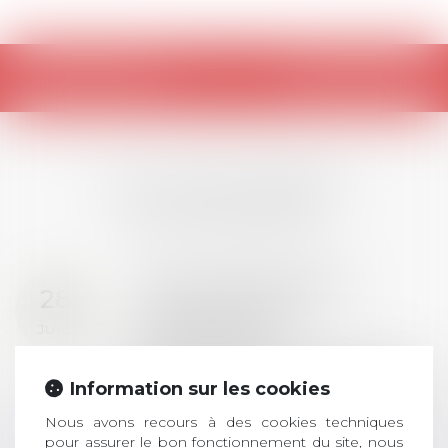
Retour
LES DERNIÈRES
ACTUALITÉS
Prix de thèse 2026 :
28
ouverture des
JUIL.
inscriptions
AVIS AUX RECENTS DOCTEURS EN
Information sur les cookies
DROIT Le prix de thèse « AvoSial »
récompense une thèse ayant
Nous avons recours à des cookies techniques
permis l’attribution du grade
pour assurer le bon fonctionnement du site, nous