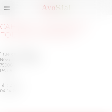
Ouvrir
le
menu
CABINET
:
CANAVESE &
FOUCHET AVOCATS
1 rue de la
Barreau
Néva
de PARIS
75008
PARIS
Tél :
01-47-
04-14-20