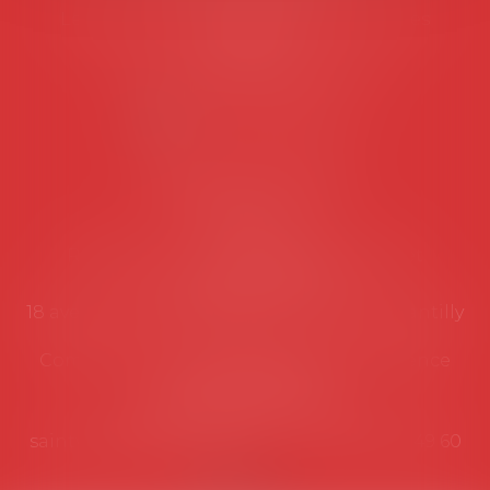
Les permanences du secrétariat sont les
suivantes:
Lundi au vendredi de 9h à 12h
NOUS CONTACTER
Coordonnées utiles
Secrétariat
Rémy Pastel –
remy.pastel@avosial.fr
et
contact@avosial.fr
18 avenue Marie-Amelie - Esc E - 60500 Chantilly
Communication et relations presse - Agence
DROIT DEVANT
Violaine de Saint Vaulry -
saintvaulry@droitdevant.fr
- T :
+33 6 09 48 49 60