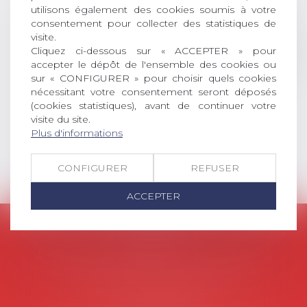
universitaire de docteur en droit,
utilisons également des cookies soumis à votre
dont le sujet porte sur le droit
consentement pour collecter des statistiques de
social (droit du travail, droit de
visite.
Cliquez ci-dessous sur « ACCEPTER » pour
l’emploi, droit des relations sociales
accepter le dépôt de l'ensemble des cookies ou
et droit de la sécurité social) tant
sur « CONFIGURER » pour choisir quels cookies
interne qu’international ou
nécessitant votre consentement seront déposés
européen ou, le...
(cookies statistiques), avant de continuer votre
visite du site.
Lire la suite
Plus d'informations
CONFIGURER
REFUSER
ACCEPTER
AVOSIAL
Avocats d'entreprise en droit social
45 rue de Tocqueville, 75017 PARIS
Tél :
06 77 80 82 66