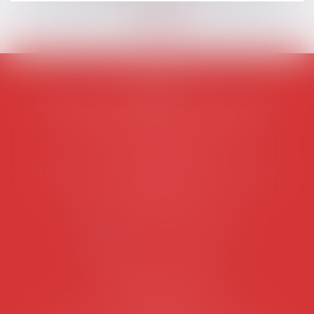
AVOSIAL
Avocats d'entreprise en droit social
45 rue de Tocqueville, 75017 PARIS
Tél :
06 77 80 82 66
Les permanences du secrétariat sont les
suivantes:
Lundi au vendredi de 9h à 12h
NOUS CONTACTER
Coordonnées utiles
Secrétariat