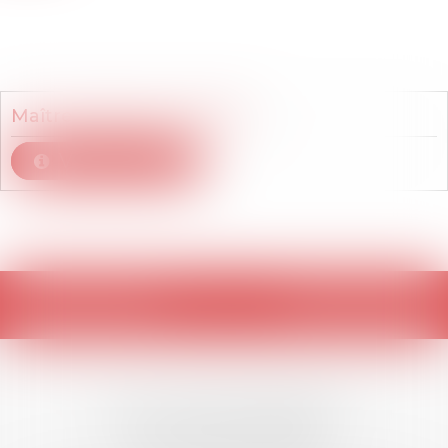
Membre du cabinet
Maître
Stéphanie
DUBOS
Voir le détail
Retour
LES DERNIÈRES
ACTUALITÉS