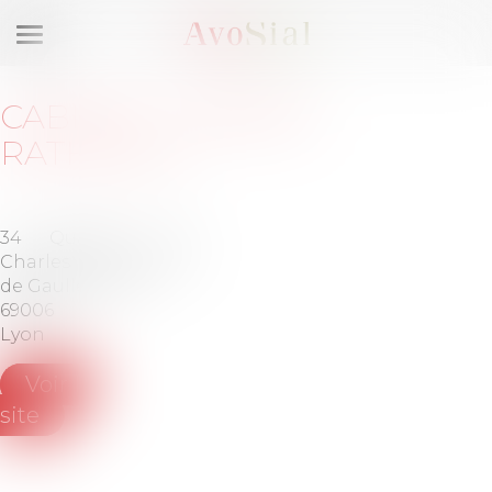
Ouvrir
le
menu
CABINET
:
CABINET
RATHEAUX
34 Quai
Tél :
+33
Charles
(0)4 72 61
de Gaulle
75 75
69006
Lyon
Voir le
site