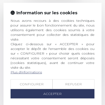
Information sur les cookies
Prix de thèse 2026 :
28
ouverture des
Nous avons recours à des cookies techniques
pour assurer le bon fonctionnement du site, nous
JUIL.
inscriptions
utilisons également des cookies soumis à votre
consentement pour collecter des statistiques de
AVIS AUX RECENTS DOCTEURS EN
visite.
DROIT Le prix de thèse « AvoSial »
Cliquez ci-dessous sur « ACCEPTER » pour
récompense une thèse ayant
accepter le dépôt de l'ensemble des cookies ou
permis l’attribution du grade
sur « CONFIGURER » pour choisir quels cookies
universitaire de docteur en droit,
nécessitant votre consentement seront déposés
dont le sujet porte sur le droit
(cookies statistiques), avant de continuer votre
social (droit du travail, droit de
visite du site.
l’emploi, droit des relations sociales
Plus d'informations
et droit de la sécurité social) tant
interne qu’international ou
CONFIGURER
REFUSER
européen ou, le...
ACCEPTER
Lire la suite