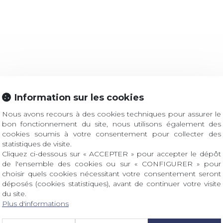
Membre du cabinet
Information sur les cookies
Nous avons recours à des cookies techniques pour assurer le
bon fonctionnement du site, nous utilisons également des
cookies soumis à votre consentement pour collecter des
statistiques de visite.
Cliquez ci-dessous sur « ACCEPTER » pour accepter le dépôt
Retour
de l'ensemble des cookies ou sur « CONFIGURER » pour
choisir quels cookies nécessitant votre consentement seront
déposés (cookies statistiques), avant de continuer votre visite
du site.
Plus d'informations
LES DERNIÈRES ACTUALITÉS