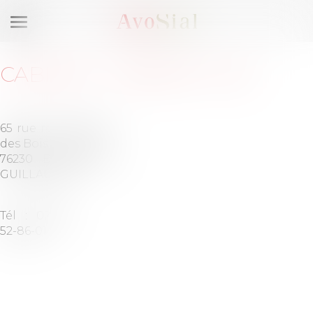
Ouvrir
le
menu
CABINET
:
CABINET LDS
65 rue reine
Barreau
des Bois
de
76230 BOIS
ROUEN
GUILLAUME
Tél :
02-76-
52-86-01