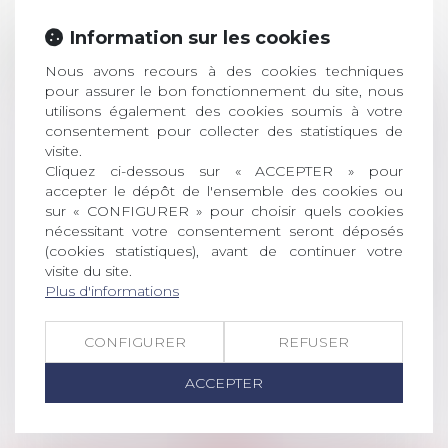
Prix de thèse 2026 :
Information sur les cookies
28
ouverture des
Nous avons recours à des cookies techniques
JUIL.
inscriptions
pour assurer le bon fonctionnement du site, nous
utilisons également des cookies soumis à votre
AVIS AUX RECENTS DOCTEURS EN
consentement pour collecter des statistiques de
DROIT Le prix de thèse « AvoSial »
visite.
récompense une thèse ayant
Cliquez ci-dessous sur « ACCEPTER » pour
permis l’attribution du grade
accepter le dépôt de l'ensemble des cookies ou
universitaire de docteur en droit,
sur « CONFIGURER » pour choisir quels cookies
dont le sujet porte sur le droit
nécessitant votre consentement seront déposés
social (droit du travail, droit de
(cookies statistiques), avant de continuer votre
l’emploi, droit des relations sociales
visite du site.
Plus d'informations
et droit de la sécurité social) tant
interne qu’international ou
européen ou, le...
CONFIGURER
REFUSER
Lire la suite
ACCEPTER