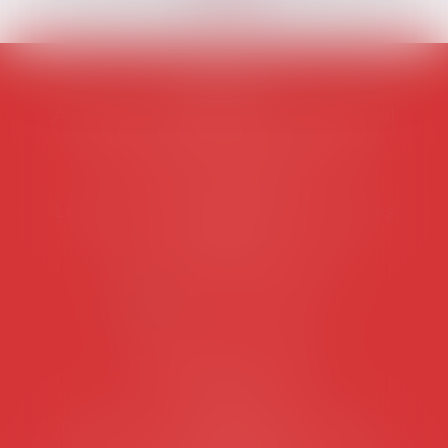
AVOSIAL
Avocats d'entreprise en droit social
45 rue de Tocqueville, 75017 PARIS
Tél :
06 77 80 82 66
Les permanences du secrétariat sont les
suivantes:
Lundi au vendredi de 9h à 12h
NOUS CONTACTER
Coordonnées utiles
Secrétariat
Rémy Pastel –
remy.pastel@avosial.fr
et