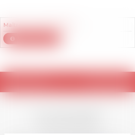
Membre du cabinet
Maître
Laure
DE SUTTER
Voir le détail
Retour
LES DERNIÈRES
ACTUALITÉS