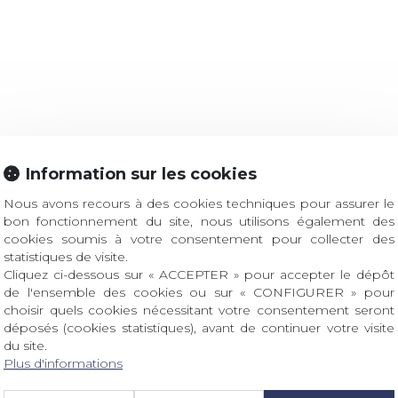
Membre du cabinet
Information sur les cookies
Nous avons recours à des cookies techniques pour assurer le
bon fonctionnement du site, nous utilisons également des
cookies soumis à votre consentement pour collecter des
statistiques de visite.
Cliquez ci-dessous sur « ACCEPTER » pour accepter le dépôt
Retour
de l'ensemble des cookies ou sur « CONFIGURER » pour
choisir quels cookies nécessitant votre consentement seront
déposés (cookies statistiques), avant de continuer votre visite
du site.
Plus d'informations
LES DERNIÈRES ACTUALITÉS