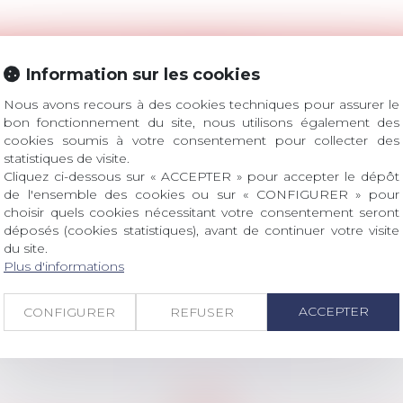
Information sur les cookies
Retour
Nous avons recours à des cookies techniques pour assurer le
bon fonctionnement du site, nous utilisons également des
cookies soumis à votre consentement pour collecter des
statistiques de visite.
LES DERNIÈRES ACTUALITÉS
Cliquez ci-dessous sur « ACCEPTER » pour accepter le dépôt
de l'ensemble des cookies ou sur « CONFIGURER » pour
choisir quels cookies nécessitant votre consentement seront
déposés (cookies statistiques), avant de continuer votre visite
verture des inscriptions
du site.
Plus d'informations
ROIT Le prix de thèse « AvoSial » récompense une t
 dont le sujet porte sur le droit social (droit du travail
ant interne qu’international ou européen ou, le...
ACCEPTER
CONFIGURER
REFUSER