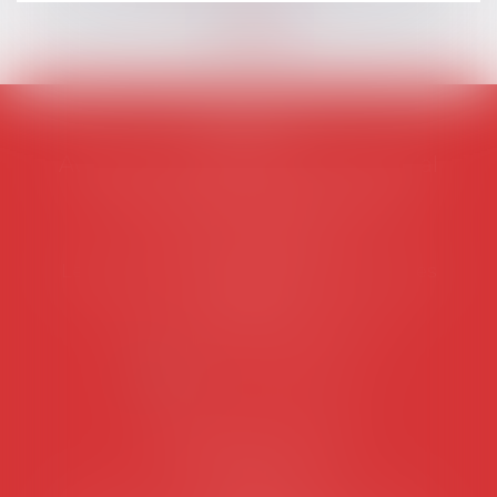
AVOSIAL
Avocats d'entreprise en droit social
45 rue de Tocqueville, 75017 PARIS
Tél :
06 77 80 82 66
Les permanences du secrétariat sont les
suivantes:
Lundi au vendredi de 9h à 12h
NOUS CONTACTER
Coordonnées utiles
Secrétariat