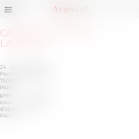
Ouvrir
le
menu
CABINET
:
BLUEVOX
LAWYERS
24 rue de
Barreau
Penthièvre
de PARIS
75008
PARIS
près la
Tél :
01-
cour
53-00-22-
d'appel de
22
PARIS