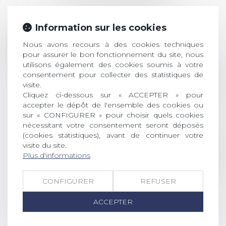
Information sur les cookies
Prix de thèse 2026 :
28
ouverture des
Nous avons recours à des cookies techniques
pour assurer le bon fonctionnement du site, nous
JUIL.
inscriptions
utilisons également des cookies soumis à votre
consentement pour collecter des statistiques de
AVIS AUX RECENTS DOCTEURS EN
visite.
DROIT Le prix de thèse « AvoSial »
Cliquez ci-dessous sur « ACCEPTER » pour
récompense une thèse ayant
accepter le dépôt de l'ensemble des cookies ou
permis l’attribution du grade
sur « CONFIGURER » pour choisir quels cookies
universitaire de docteur en droit,
nécessitant votre consentement seront déposés
dont le sujet porte sur le droit
(cookies statistiques), avant de continuer votre
social (droit du travail, droit de
visite du site.
l’emploi, droit des relations sociales
Plus d'informations
et droit de la sécurité social) tant
interne qu’international ou
CONFIGURER
REFUSER
européen ou, le...
ACCEPTER
Lire la suite