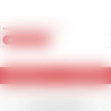
Membre du cabinet
Maître
Alexandra
BELLET
Voir le détail
Retour
LES DERNIÈRES
ACTUALITÉS