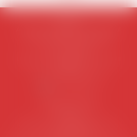
AVOSIAL
Avocats d'entreprise en droit social
45 rue de Tocqueville, 75017 PARIS
Tél :
06 77 80 82 66
Les permanences du secrétariat sont les
suivantes:
Lundi au vendredi de 9h à 12h
NOUS CONTACTER
Coordonnées utiles
Secrétariat
Rémy Pastel –
remy.pastel@avosial.fr
et
contact@avosial.fr