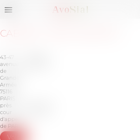
Ouvrir
le
menu
CABINET
:
BDO AVOCATS
43-47
Barreau
avenue
de PARIS
de la
Grande
Armée
75116
PARIS
près la
Tél :
01-58-
cour
36-04-30
d'appel
de PARIS
Voir le