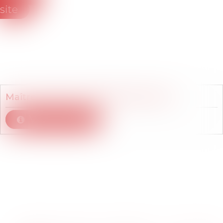
site
Membre du cabinet
Maître
Emilie
DUCORPS-PROUVOST
Voir le détail
Articles