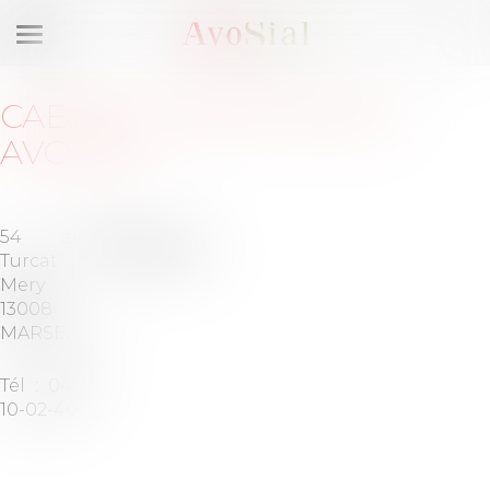
Ouvrir
le
menu
CABINET
:
BARTHÉLÉMY
AVOCATS
54 allée
Barreau de
Turcat
MARSEILLE
Mery
13008
MARSEILLE
Tél :
04-96-
10-02-40