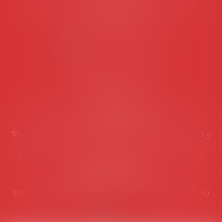
Les permanences du secrétariat sont les
suivantes:
Lundi au vendredi de 9h à 12h
NOUS CONTACTER
Coordonnées utiles
Secrétariat
Rémy Pastel –
remy.pastel@avosial.fr
et
contact@avosial.fr
18 avenue Marie-Amelie - Esc E - 60500 Chantilly
Communication et relations presse - Agence
DROIT DEVANT
Violaine de Saint Vaulry -
saintvaulry@droitdevant.fr
- T :
+33 6 09 48 49 60