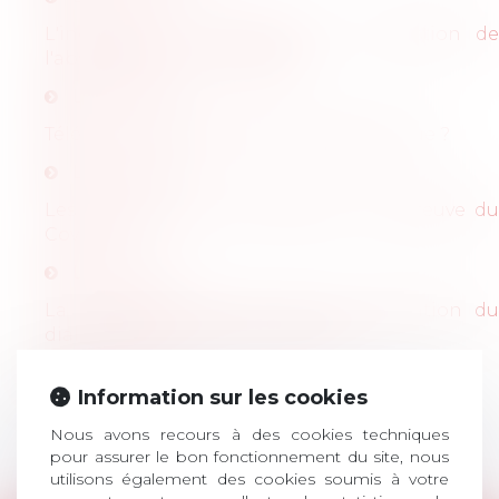
L'incidence du télétravail sur la gestion de
l'absentéisme en entreprise
Lire l'article
Télétravail : des contentieux inédits en vue ?
Lire l'article
Les politiques de rémunération à l'épreuve du
Covid 19
Lire l'article
La médiation comme outil de régulation du
dialogue social dans l'entreprise
Lire l'article
Information sur les cookies
<<
<
1
>
>>
Nous avons recours à des cookies techniques
pour assurer le bon fonctionnement du site, nous
utilisons également des cookies soumis à votre