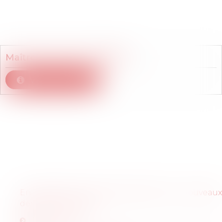
Membre du cabinet
Maître
Séverine
ARTIERES
Voir le détail
Articles
En questions: les entreprises face aux nouveaux
défis des mobilités
Lire l'article