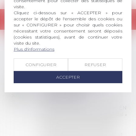
consentement pour collecter des statistiques de
visite.
Cliquez ci-dessous sur « ACCEPTER » pour
Retour
accepter le dépôt de l'ensemble des cookies ou
sur « CONFIGURER » pour choisir quels cookies
nécessitant votre consentement seront déposés
(cookies statistiques), avant de continuer votre
visite du site.
Plus d'informations
LES DERNIÈRES
ACTUALITÉS
CONFIGURER
REFUSER
ACCEPTER
Prix de thèse 2026 :
28
ouverture des
JUIL.
inscriptions
AVIS AUX RECENTS DOCTEURS EN
DROIT Le prix de thèse « AvoSial »
récompense une thèse ayant
permis l’attribution du grade
universitaire de docteur en droit,