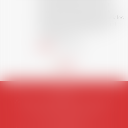
dont le sujet porte sur le droit
social (droit du travail, droit de
l’emploi, droit des relations sociales
et droit de la sécurité social) tant
interne qu’international ou
européen ou, le...
Lire la suite
AVOSIAL
Avocats d'entreprise en droit social
45 rue de Tocqueville, 75017 PARIS
Tél :
06 77 80 82 66