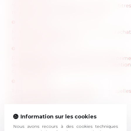
"Paquet pouvoir d’achat" : transport, titres
restaurant, heures supplémentaires
Lire l'article
Mesures d'urgence pour le pouvoir d'achat
intéressant les employeurs
Lire l'article
Règles à respecter lors du versement de la prime
de vacances en application de la convention
collective Syntec
Lire l'article
Titres restaurant et télétravail : quelles
obligations pour l'employeur ?
Lire l'article
Information sur les cookies
<<
<
1
>
>>
Nous avons recours à des cookies techniques