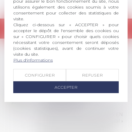
pour assurer le bon fonctionnement du site, nous
utilisons également des cookies soumis à votre
consentement pour collecter des statistiques de
visite.
Cliquez ci-dessous sur « ACCEPTER » pour
Retour
accepter le dépôt de l'ensemble des cookies ou
sur « CONFIGURER » pour choisir quels cookies
nécessitant votre consentement seront déposés
(cookies statistiques), avant de continuer votre
visite du site.
LES DERNIÈRES
Plus d'informations
ACTUALITÉS
CONFIGURER
REFUSER
ACCEPTER
Prix de thèse 2026 :
28
ouverture des
JUIL.
inscriptions
AVIS AUX RECENTS DOCTEURS EN
DROIT Le prix de thèse « AvoSial »
récompense une thèse ayant