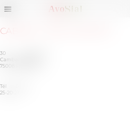
Ouvrir
le
menu
CABINET
:
AXEL AVOCATS
30 rue
Barreau
Cambacérès
de
75008 PARIS
PARIS
Tél :
01-84-
25-20-21