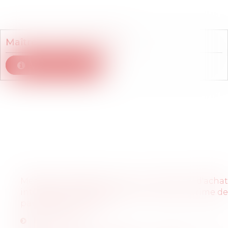
Membre du cabinet
Maître
Anne
LELEU-ETÉ
Voir le détail
Articles
Mesures d'urgence pour le pouvoir d'achat
intéressant les employeurs: focus sur la prime de
partage de la valeur
Lire l'article