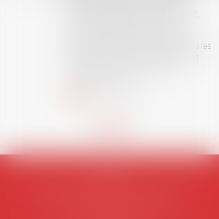
permis l’attribution du grade
universitaire de docteur en droit,
dont le sujet porte sur le droit
social (droit du travail, droit de
l’emploi, droit des relations sociales
et droit de la sécurité social) tant
interne qu’international ou
européen ou, le...
Lire la suite
AVOSIAL
Avocats d'entreprise en droit social
45 rue de Tocqueville, 75017 PARIS