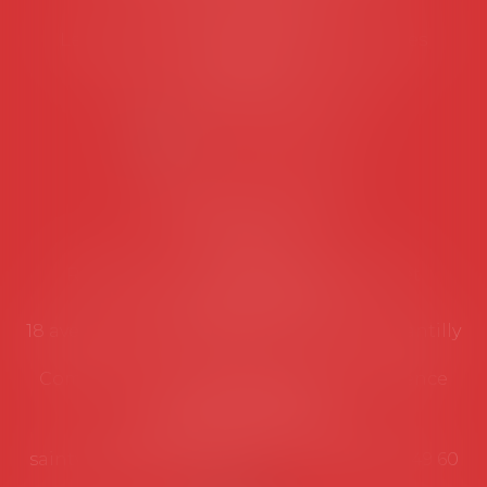
Tél :
06 77 80 82 66
Les permanences du secrétariat sont les
suivantes:
Lundi au vendredi de 9h à 12h
NOUS CONTACTER
Coordonnées utiles
Secrétariat
Rémy Pastel –
remy.pastel@avosial.fr
et
contact@avosial.fr
18 avenue Marie-Amelie - Esc E - 60500 Chantilly
Communication et relations presse - Agence
DROIT DEVANT
Violaine de Saint Vaulry -
saintvaulry@droitdevant.fr
- T :
+33 6 09 48 49 60