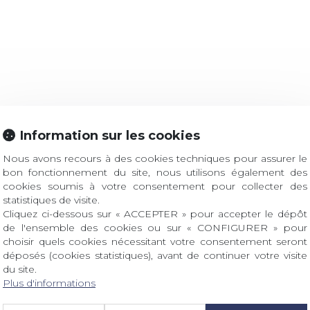
Membre du cabinet
Information sur les cookies
Nous avons recours à des cookies techniques pour assurer le
bon fonctionnement du site, nous utilisons également des
cookies soumis à votre consentement pour collecter des
statistiques de visite.
Cliquez ci-dessous sur « ACCEPTER » pour accepter le dépôt
Retour
de l'ensemble des cookies ou sur « CONFIGURER » pour
choisir quels cookies nécessitant votre consentement seront
déposés (cookies statistiques), avant de continuer votre visite
du site.
Plus d'informations
LES DERNIÈRES ACTUALITÉS