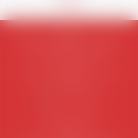
AVOSIAL
Avocats d'entreprise en droit social
45 rue de Tocqueville, 75017 PARIS
Tél :
06 77 80 82 66
Les permanences du secrétariat sont les
suivantes:
Lundi au vendredi de 9h à 12h
NOUS CONTACTER
Coordonnées utiles
Secrétariat