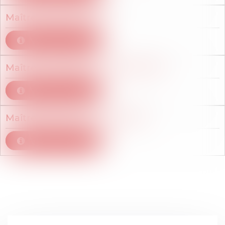
Maître
Audrey
NIGON
Voir le détail
Maître
Jean-Baptiste
TRAN-MINH
Voir le détail
Maître
Céline
VIEU DEL BOVE
Voir le détail