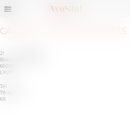
Ouvrir
le
menu
CABINET
:
AGUERA AVOCATS
21 rue
Barreau
Bourgelat
de LYON
69002
LYON
Tél :
04-
78-42-68-
68