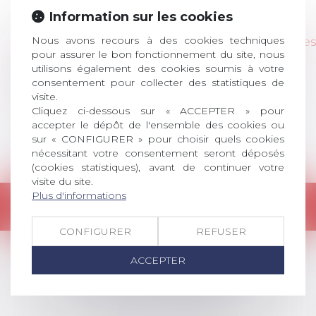
Articles
Information sur les cookies
Nous avons recours à des cookies techniques
Accord de performance collective : la fin des
pour assurer le bon fonctionnement du site, nous
individualismes ?
utilisons également des cookies soumis à votre
chef-d-entreprise---8-juillet-2019.pdf
consentement pour collecter des statistiques de
visite.
Cliquez ci-dessous sur « ACCEPTER » pour
<<
<
1
>
>>
accepter le dépôt de l'ensemble des cookies ou
sur « CONFIGURER » pour choisir quels cookies
nécessitant votre consentement seront déposés
(cookies statistiques), avant de continuer votre
visite du site.
Plus d'informations
Retour
CONFIGURER
REFUSER
ACCEPTER
LES DERNIÈRES
ACTUALITÉS