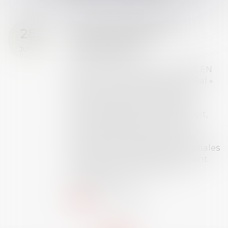
Prix de thèse 2026 :
28
ouverture des
JUIL.
inscriptions
AVIS AUX RECENTS DOCTEURS EN
DROIT Le prix de thèse « AvoSial »
récompense une thèse ayant
permis l’attribution du grade
universitaire de docteur en droit,
dont le sujet porte sur le droit
social (droit du travail, droit de
l’emploi, droit des relations sociales
et droit de la sécurité social) tant
interne qu’international ou
européen ou, le...
Lire la suite