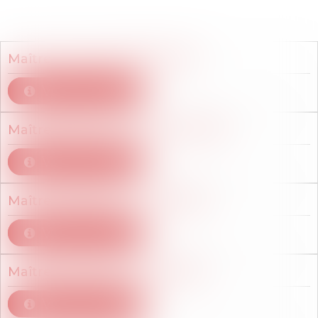
Membres du cabinet
Maître
Christian
BROCHARD
Voir le détail
Maître
Edith
COLLOMB-LEFEVRE
Voir le détail
Maître
Philippe de
LA BROSSE
Voir le détail
Maître
Olivia
MONTMETERME
Voir le détail