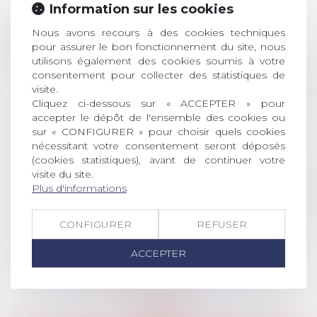
Information sur les cookies
Prix de thèse 2026 :
28
Nous avons recours à des cookies techniques
ouverture des
pour assurer le bon fonctionnement du site, nous
JUIL.
inscriptions
utilisons également des cookies soumis à votre
consentement pour collecter des statistiques de
AVIS AUX RECENTS DOCTEURS EN
visite.
DROIT Le prix de thèse « AvoSial »
Cliquez ci-dessous sur « ACCEPTER » pour
récompense une thèse ayant
accepter le dépôt de l'ensemble des cookies ou
permis l’attribution du grade
sur « CONFIGURER » pour choisir quels cookies
universitaire de docteur en droit,
nécessitant votre consentement seront déposés
dont le sujet porte sur le droit
(cookies statistiques), avant de continuer votre
visite du site.
social (droit du travail, droit de
Plus d'informations
l’emploi, droit des relations sociales
et droit de la sécurité social) tant
interne qu’international ou
CONFIGURER
REFUSER
européen ou, le...
ACCEPTER
Lire la suite