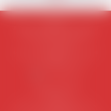
AVOSIAL
Avocats d'entreprise en droit social
45 rue de Tocqueville, 75017 PARIS
Tél :
06 77 80 82 66
Les permanences du secrétariat sont les
suivantes:
Lundi au vendredi de 9h à 12h
NOUS CONTACTER
Coordonnées utiles
Secrétariat
Rémy Pastel –
remy.pastel@avosial.fr
et