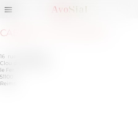
Ouvrir
le
menu
CABINET
:
ACG AVOCAT
16 rue du
Barreau
Clou dans
de REIMS
le Fer
51100
Reims