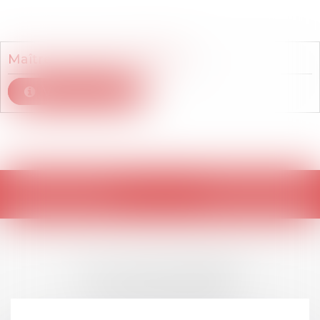
Membre du cabinet
Maître
Vanessa
LEHMANN
Voir le détail
Retour
LES DERNIÈRES
ACTUALITÉS