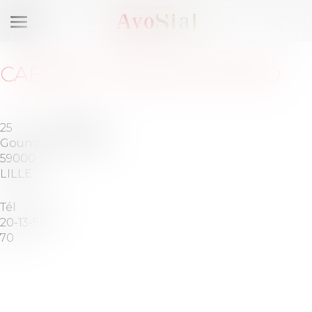
Ouvrir
le
menu
CABINET
:
25RUEGOUNOD
25 rue
Barreau
Gounod
de LILLE
59000
LILLE
Tél :
03-
20-13-50-
70