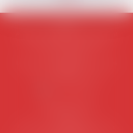
AVOSIAL
Avocats d'entreprise en droit social
45 rue de Tocqueville, 75017 PARIS
Tél :
06 77 80 82 66
Les permanences du secrétariat sont les
suivantes:
Lundi au vendredi de 9h à 12h
NOUS CONTACTER
Coordonnées utiles
Secrétariat
Rémy Pastel –
remy.pastel@avosial.fr
et