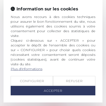
Prix de thèse 2026 :
Information sur les cookies
28
ouverture des
Nous avons recours à des cookies techniques
JUIL.
inscriptions
pour assurer le bon fonctionnement du site, nous
utilisons également des cookies soumis à votre
AVIS AUX RECENTS DOCTEURS EN
consentement pour collecter des statistiques de
DROIT Le prix de thèse « AvoSial »
visite.
récompense une thèse ayant
Cliquez ci-dessous sur « ACCEPTER » pour
permis l’attribution du grade
accepter le dépôt de l'ensemble des cookies ou
universitaire de docteur en droit,
sur « CONFIGURER » pour choisir quels cookies
dont le sujet porte sur le droit
nécessitant votre consentement seront déposés
social (droit du travail, droit de
(cookies statistiques), avant de continuer votre
l’emploi, droit des relations sociales
visite du site.
Plus d'informations
et droit de la sécurité social) tant
interne qu’international ou
européen ou, le...
CONFIGURER
REFUSER
Lire la suite
ACCEPTER