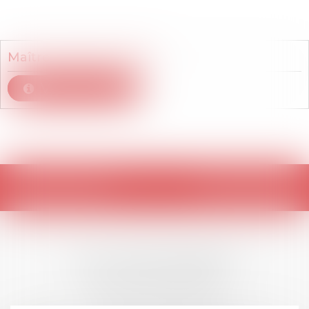
Membre du cabinet
Maître
Nathalie
LEROY
Voir le détail
Retour
LES DERNIÈRES
ACTUALITÉS