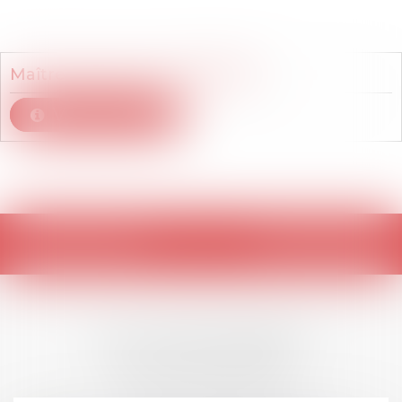
Membre du cabinet
Maître
Maxime de
MARGERIE
Voir le détail
Retour
LES DERNIÈRES
ACTUALITÉS