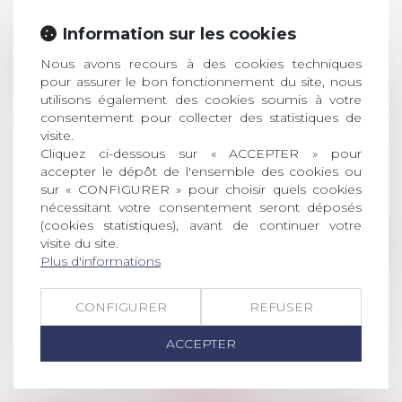
Prix de thèse 2026 :
Information sur les cookies
28
ouverture des
Nous avons recours à des cookies techniques
JUIL.
inscriptions
pour assurer le bon fonctionnement du site, nous
utilisons également des cookies soumis à votre
AVIS AUX RECENTS DOCTEURS EN
consentement pour collecter des statistiques de
DROIT Le prix de thèse « AvoSial »
visite.
récompense une thèse ayant
Cliquez ci-dessous sur « ACCEPTER » pour
permis l’attribution du grade
accepter le dépôt de l'ensemble des cookies ou
universitaire de docteur en droit,
sur « CONFIGURER » pour choisir quels cookies
dont le sujet porte sur le droit
nécessitant votre consentement seront déposés
social (droit du travail, droit de
(cookies statistiques), avant de continuer votre
l’emploi, droit des relations sociales
visite du site.
Plus d'informations
et droit de la sécurité social) tant
interne qu’international ou
européen ou, le...
CONFIGURER
REFUSER
Lire la suite
ACCEPTER