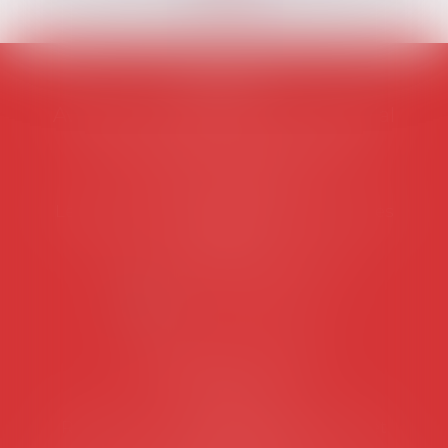
AVOSIAL
Avocats d'entreprise en droit social
45 rue de Tocqueville, 75017 PARIS
Tél :
06 77 80 82 66
Les permanences du secrétariat sont les
suivantes:
Lundi au vendredi de 9h à 12h
NOUS CONTACTER
Coordonnées utiles
Secrétariat
Rémy Pastel –
remy.pastel@avosial.fr
et