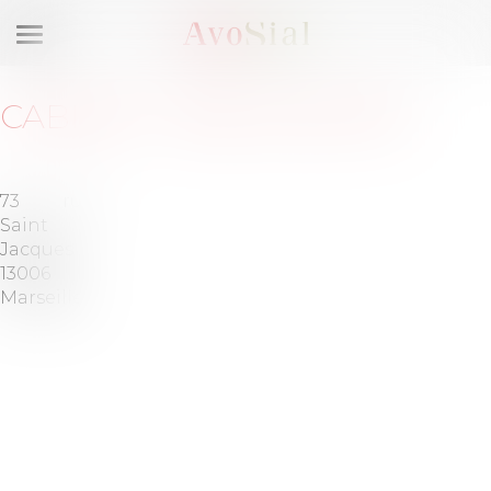
Ouvrir
le
menu
CABINET
:
1830 AVOCATS
73 rue
Saint
Jacques
13006
Marseille