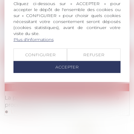
Cliquez ci-dessous sur « ACCEPTER » pour
accepter le dépôt de l'ensemble des cookies ou
Publications
sur « CONFIGURER » pour choisir quels cookies
Publications
/
Harcèlement / Discrimination
Les Enjeux pour les RH de la loi du 24
nécessitant votre consentement seront déposés
(cookies statistiques), avant de continuer votre
décembre 2021 visant à accélérer l'égalité
visite du site.
économique et professionnelle H/F
Plus d'informations
Lire la suite
CONFIGURER
REFUSER
Publications
Publications
/
Prêt de main d’œuvre / Mobilité
Externaliser en toute sécurité
ACCEPTER
Lire la suite
Publications
Publications
/
Harcèlement / Discrimination
La protection du lanceur d'alerte durant la
procédure de licenciement
Lire la suite
<<
<
...
2
3
4
5
6
7
8
>
>>