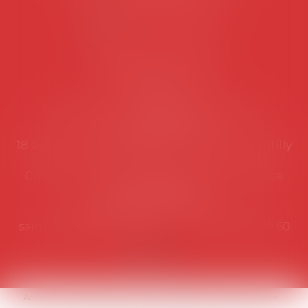
NOUS CONTACTER
Coordonnées utiles
Secrétariat
Rémy Pastel –
remy.pastel@avosial.fr
et
contact@avosial.fr
18 avenue Marie-Amelie - Esc E - 60500 Chantilly
Communication et relations presse - Agence
DROIT DEVANT
Violaine de Saint Vaulry -
saintvaulry@droitdevant.fr
- T :
+33 6 09 48 49 60
Accueil
Qui sommes-nous ?
Activités / Évènements
Adhérer