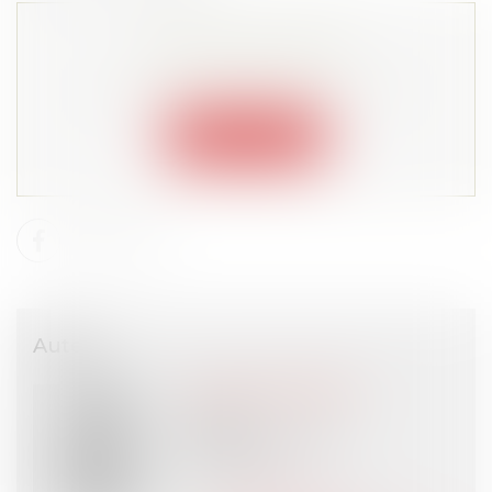
Cet article est privé !
Lire la suite depuis "Espace membre"
Connexion
Auteur
Sandrine HENRION
Avocat
HERALD Avocats
Paris (75)
Voir l'auteur