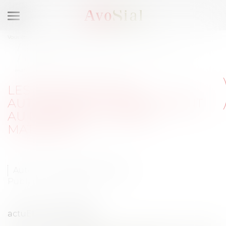
Ouvrir
le
Vous êtes ici :
Qui sommes-nous ?
Composition du Bureau
menu
Stéphane BLOCH
Publications
Les circonstances autorisant le licenciement au retour du congé
maternité
LES CIRCONSTANCES
AUTORISANT LE LICENCIEMENT
AU RETOUR DU CONGÉ
MATERNITÉ
Auteur : Sandrine HENRION
Publié le :
25/02/2022
actuEL-RH 22.02.2022